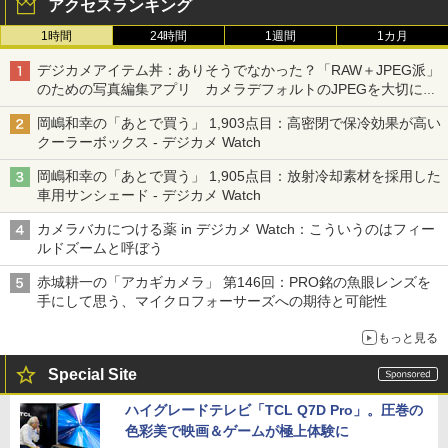
アクセスランキング
1時間
24時間
1週間
1カ月
デジカメアイテム丼：ありそうでなかった？「RAW＋JPEG派」
のための写真編集アプリ カメラデフォルトのJPEGを大切にす
る「Filmator」
岡嶋和幸の「あとで買う」 1,903点目：高密閉で保冷効果が高い
クーラーボックス - デジカメ Watch
岡嶋和幸の「あとで買う」 1,905点目：放射冷却素材を採用した
車用サンシェード - デジカメ Watch
カメラバカにつける薬 in デジカメ Watch：こういうのはフィー
ルドズームと呼ぼう
赤城耕一の「アカギカメラ」 第146回：PRO銘の魚眼レンズを
手にして思う、マイクロフォーサーズへの期待と可能性
もっと見る
Special Site
ハイグレードテレビ「TCL Q7D Pro」。圧巻の
色彩美で映画＆ゲームが極上体験に