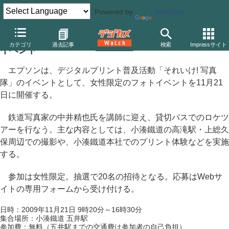
Powered by
Translate
エプソン、中井精也氏による女性限定の小湊鐵道撮影
カテゴリ
過去記事
検索
Impressサイト
イベント
エプソンは、デジタルプリント普及活動「それいけ! 写真
隊」のイベントとして、女性限定のフォトイベントを11月21
日に開催する。
鉄道写真家の中井精也氏を講師に迎え、貸切バスでのロケツ
アーを行なう。主な内容としては、小湊鐵道の高滝駅・上総久
保周辺での撮影や、小湊鐵道本社でのプリント体験などを実施
する。
参加は女性限定。抽選で20名の招待となる。応募はWebサ
イトの専用フォームから受け付ける。
日時：2009年11月21日 9時20分～16時30分
集合場所：小湊鐵道 五井駅
参加費：無料（五井駅までの交通費は参加者の自己負担）