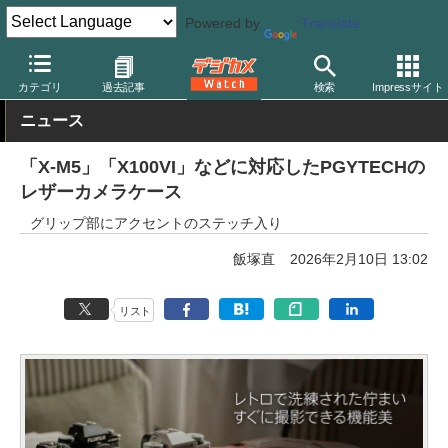
Powered by
Translate
デジカメ Watch
撮影用品
カテゴリ
過去記事
検索
Impressサイト
ニュース
「X-M5」「X100VI」などに対応したPGYTECHの
レザーカメラケース
グリップ部にアクセントのステッチ入り
飯塚直
2026年2月10日 13:02
リスト