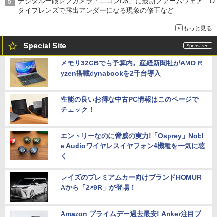
デジタル一眼レフカメラ「ニコンD6」に最新ファームウェア D
タイプレンズで露出アンダーになる現象の修正など
もっと見る
Special Site
メモリ32GBでも予算内。産経新聞社がAMD R
yzen搭載dynabookを2千台導入
性能の良いお得な中古PC情報はこのページで
チェック！
エントリーなのに脅威の実力!「Osprey」Nobl
e Audioワイヤレスイヤフォン4機種を一気に聴
く
レイズのプレミアムカー向けブランドHOMUR
Aから「2×9R」が登場！
Amazon プライムデー過去最安! Anker注目プ