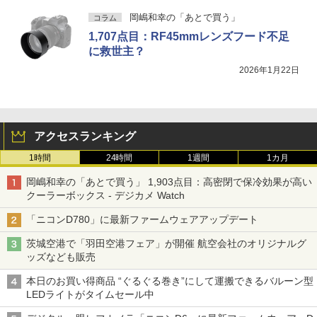
岡嶋和幸の「あとで買う」
コラム
1,707点目：RF45mmレンズフード不足
に救世主？
2026年1月22日
アクセスランキング
1時間
24時間
1週間
1カ月
岡嶋和幸の「あとで買う」 1,903点目：高密閉で保冷効果が高い
クーラーボックス - デジカメ Watch
「ニコンD780」に最新ファームウェアアップデート
茨城空港で「羽田空港フェア」が開催 航空会社のオリジナルグ
ッズなども販売
本日のお買い得商品 “ぐるぐる巻き”にして運搬できるバルーン型
LEDライトがタイムセール中