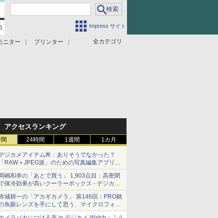
Impress サイト
全カテゴリ
モニター
プリンター
アクセスランキング
時間
24時間
1週間
1カ月
デジカメアイテム丼：ありそうでなかった？
「RAW＋JPEG派」のための写真編集アプリ
カメラデフォルトのJPEGを大切にする
岡嶋和幸の「あとで買う」 1,903点目：高密閉
「Filmator」
で保冷効果が高いクーラーボックス - デジカメ
Watch
赤城耕一の「アカギカメラ」 第146回：PRO銘
の魚眼レンズを手にして思う、マイクロフォー
サーズへの期待と可能性
カメラバカにつける薬 in デジカメ Watch：こう