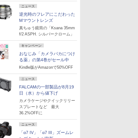
ニュース
逆光時のフレアにこだわった
Mマウントレンズ
真ちゅう鏡筒の「Ksana 35mm
f/2 ASPH. シルバークローム」
キャンペーン
おなじみ「カメラバカにつけ
る薬」の第4巻がセール中
Kindle版がAmazonで50%OFF
ニュース
FALCAMの一部製品が8月19
日（水）から値下げ
カメラケージやクイックリリー
スプレートなど 最大
36.2%OFFに
ニュース
「α7 IV」「α7 III」ズームレ