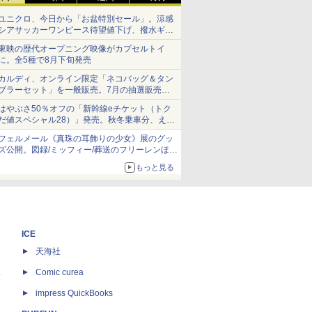
ユニクロ、今日から「お盆特別セール」。涼感
シアサッカーワンピース待望値下げ、撥水ギア
ショーツは1990円に
東映の歴代オープニング映像がカプセルトイ
に。全5種で8月下旬発売
カルディ、オンライン限定「ネコバッグ＆タン
ブラーセット」を一般販売。7月の抽選販売の
当選無効分
はやぶさ50％オフの「新幹線eチケット（トク
だ値スペシャル28）」発売。秋冬乗車分、えき
ねっと限定
フェルメール《真珠の耳飾りの少女》展のグッ
ズ公開。図録/ミッフィー/葬送のフリーレンほ
か、注目ブランドコラボが実現
もっと見る
ICE
天海社
ス
Comic curea
impress QuickBooks