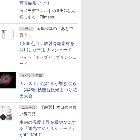
写真編集アプリ
カメラデフォルトのJPEGを大
切にする「Filmator」
岡嶋和幸の「あとで
コラム
買う」
1,905点目：放射冷却素材を
採用した車用サンシェード
セイワ「ポップアップサンシェ
ード」
イベント告知
カルスト台地に音が響き渡る
「第48回秋吉台観光まつり花
火大会」
【厳選】本日のお買
ニュース
い得商品
車内の温度上昇を緩やかにす
る「遮光マジカルシェード」
が42%OFF