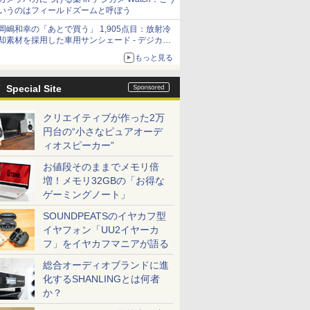
いうのはフィールドズームと呼ぼう
岡嶋和幸の「あとで買う」 1,905点目：放射冷
却素材を採用した車用サンシェード - デジカメ
Watch
もっと見る
Special Site
クリエイティブが作った2万
円台の“小さなピュアオーデ
ィオスピーカー”
お値段そのままでメモリ倍
増！メモリ32GBの「お得な
ゲーミングノート」
SOUNDPEATSのイヤカフ型
イヤフォン「UU2イヤーカ
フ」をイヤカフマニアが語る
総合オーディオブランドに進
化するSHANLINGとは何者
か？