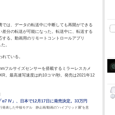
リとの連携では、データの転送中に中断しても再開ができる
い差分の転送が可能になった。転送中に、転送する
応する。動画用のリモートコントロールアプリ
応した。
われている。
素の35mmフルサイズセンサーを搭載するミラーレスカメ
XR。最高連写速度は約10コマ/秒。発売は2021年12
α7 IV」、日本で12月17日に発売決定。33万円
行発表した中核モデル 静止画/動画の“ハイブリッド層”を意