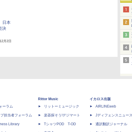
」、日本
売決
年12月2日
Rittor Music
イカロス出版
dフォーラム
リットーミュージック
AIRLINEweb
ップ担当者フォーラム
楽器探そう!デジマート
Jディフェンスニュー
ness Library
TシャツPOD T-OD
通訳翻訳ジャーナル