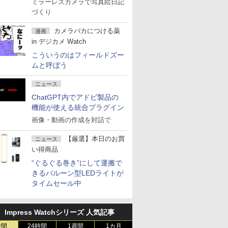
ミラーレスカメラで写真絵日記
づくり
カメラバカにつける薬
漫画
in デジカメ Watch
こういうのはフィールドズー
ムと呼ぼう
ニュース
ChatGPT内でアドビ製品の
機能が使える統合プラグイン
画像・動画の作成を対話で
【厳選】本日のお買
ニュース
い得商品
“ぐるぐる巻き”にして運搬で
きるバルーン型LEDライトが
タイムセール中
Impress Watchシリーズ 人気記事
時間
24時間
1週間
1カ月