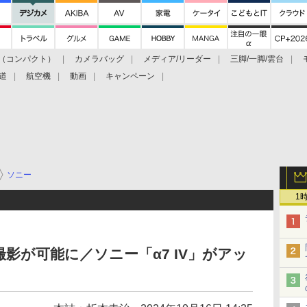
（コンパクト）
カメラバッグ
メディア/リーダー
三脚/一脚/雲台
道
航空機
動画
キャンペーン
ソニー
1
影が可能に／ソニー「α7 IV」がアッ