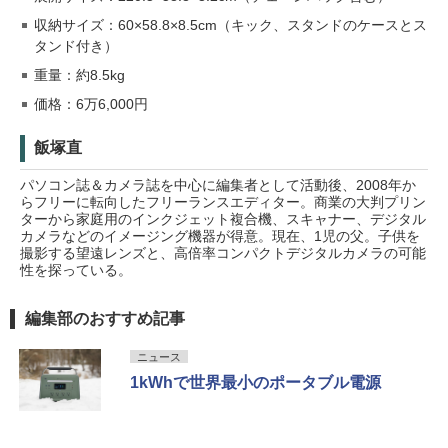
収納サイズ：60×58.8×8.5cm（キック、スタンドのケースとス
タンド付き）
重量：約8.5kg
価格：6万6,000円
飯塚直
パソコン誌＆カメラ誌を中心に編集者として活動後、2008年か
らフリーに転向したフリーランスエディター。商業の大判プリン
ターから家庭用のインクジェット複合機、スキャナー、デジタル
カメラなどのイメージング機器が得意。現在、1児の父。子供を
撮影する望遠レンズと、高倍率コンパクトデジタルカメラの可能
性を探っている。
編集部のおすすめ記事
ニュース
1kWhで世界最小のポータブル電源