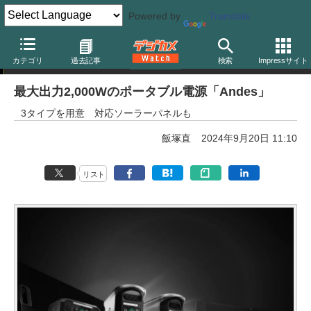
Powered by
Translate
ニュース
カテゴリ
過去記事
検索
Impressサイト
最大出力2,000Wのポータブル電源「Andes」
3タイプを用意 対応ソーラーパネルも
飯塚直
2024年9月20日 11:10
リスト