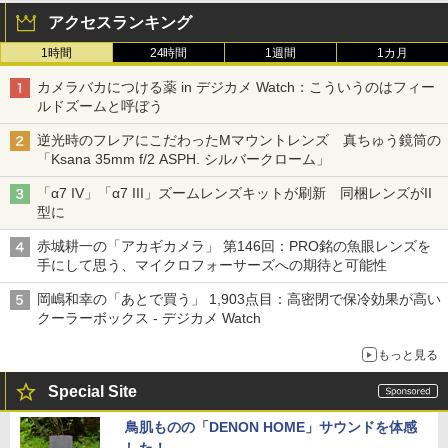
アクセスランキング
1時間
24時間
1週間
1カ月
カメラバカにつける薬 in デジカメ Watch：こういうのはフィー
ルドズームと呼ぼう
逆光時のフレアにこだわったMマウントレンズ 真ちゅう鏡筒の
「Ksana 35mm f/2 ASPH. シルバークローム」
「α7 IV」「α7 III」ズームレンズキットが刷新 同梱レンズがII
型に
赤城耕一の「アカギカメラ」 第146回：PRO銘の魚眼レンズを
手にして思う、マイクロフォーサーズへの期待と可能性
岡嶋和幸の「あとで買う」 1,903点目：高密閉で保冷効果が高い
クーラーボックス - デジカメ Watch
もっと見る
Special Site
鳥肌ものの「DENON HOME」サウンドを体感