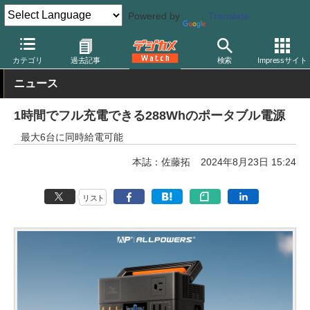
Powered by
Translate
デジカメ Watch
撮影用品
カテゴリ
過去記事
検索
Impressサイト
ニュース
1時間でフル充電できる288Whのポータブル電源
最大6台に同時給電可能
本誌：佐藤拓
2024年8月23日 15:24
リスト