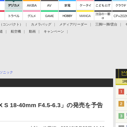
（コンパクト）
カメラバッグ
メディア/リーダー
三脚/一脚/雲台
道
航空機
動画
キャンペーン
ソニック
1
 18-40mm F4.5-6.3」の発売を予告