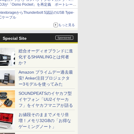
DJIが「Osmo Pocket」を再定義 ポートレート
重視の映像設計に
NextorageからThunderbolt 5認証のUSB Type-
Cケーブル
もっと見る
Special Site
総合オーディオブランドに進
化するSHANLINGとは何者
か？
Amazon プライムデー過去最
安! Anker注目プロジェクタ
ー3モデルを使ってみた
SOUNDPEATSのイヤカフ型
イヤフォン「UU2イヤーカ
フ」をイヤカフマニアが語る
お値段そのままでメモリ倍
増！メモリ32GBの「お得な
ゲーミングノート」