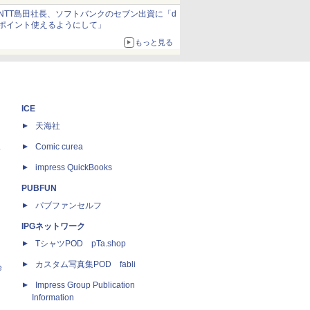
約1656kcal、総重量約527g！
NTT島田社長、ソフトバンクのセブン出資に「d
ポイント使えるようにして」
もっと見る
ICE
天海社
ス
Comic curea
impress QuickBooks
PUBFUN
パブファンセルフ
IPGネットワーク
TシャツPOD pTa.shop
カスタム写真集POD fabli
e
Impress Group Publication
Information