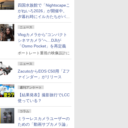
四国水族館で「Nightscapeこ
がねいろ2026」が開催中。
夕暮れ時にイルカたちがパフ
ォーマンスを繰り広げる
ニュース
Vlogカメラから“コンパクト
シネマカメラ”へ…DJIが
「Osmo Pocket」を再定義
ポートレート重視の映像設計に
ニュース
ZacutoからEOS C50用「Zフ
ァインダー」がリリース
週刊アンケート
【結果発表】撮影旅行でLCC
使っている？
コラム
ミラーレスカメラユーザーの
ための「動画サブカメラ論」