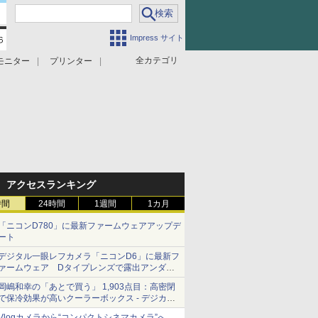
Impress サイト
全カテゴリ
モニター
プリンター
アクセスランキング
時間
24時間
1週間
1カ月
「ニコンD780」に最新ファームウェアアップデ
ート
デジタル一眼レフカメラ「ニコンD6」に最新フ
ァームウェア Dタイプレンズで露出アンダー
になる現象の修正など
岡嶋和幸の「あとで買う」 1,903点目：高密閉
で保冷効果が高いクーラーボックス - デジカメ
Watch
Vlogカメラから“コンパクトシネマカメラ”へ…