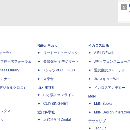
Rittor Music
イカロス出版
dフォーラム
リットーミュージック
AIRLINEweb
ップ担当者フォーラム
楽器探そう!デジマート
Jディフェンスニュー
ness Library
TシャツPOD T-OD
通訳翻訳ジャーナル
セミナー
立東舎
JレスキューWeb
 X（デジタルクロス）
山と溪谷社
イカロスアカデミー
山と溪谷オンライン
MdN
CLIMBING-NET
MdN Books
ブックス
近代科学社
MdN Design Interactiv
ing
近代科学社Digital
テックリブ
TechLib