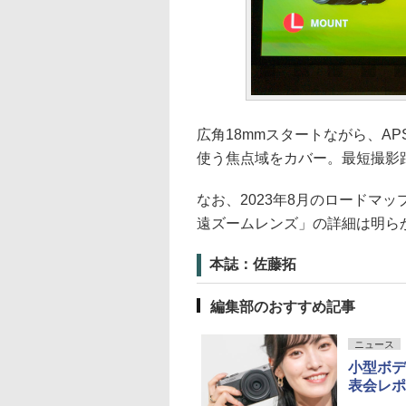
広角18mmスタートながら、AP
使う焦点域をカバー。最短撮影距離
なお、2023年8月のロードマ
遠ズームレンズ」の詳細は明ら
本誌：佐藤拓
編集部のおすすめ記事
ニュース
小型ボデ
表会レポ