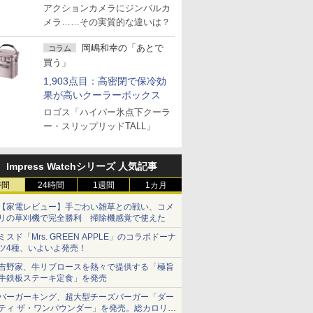
アクションカメラにジンバルカ
メラ……その実質的な違いは？
岡嶋和幸の「あとで
コラム
買う」
1,903点目：高密閉で保冷効
果が高いクーラーボックス
ロゴス「ハイパー氷点下クーラ
ー・スリップリッドTALL」
Impress Watchシリーズ 人気記事
時間
24時間
1週間
1カ月
【家電レビュー】手ごわい雑草との戦い、コメ
リの草刈機で完全勝利 掃除機感覚で使えた
ミスド「Mrs. GREEN APPLE」のコラボドーナ
ツ4種、いよいよ発売！
吉野家、牛リブロースを熱々で提供する「極旨
牛鉄板ステーキ定食」を発売
バーガーキング、超大型チーズバーガー「ダー
ティ ザ・ワンパウンダー」を発売。総カロリー