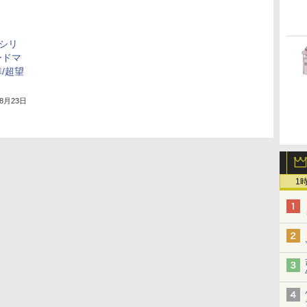
シリ
ードマ
/超望
年8月23日
1