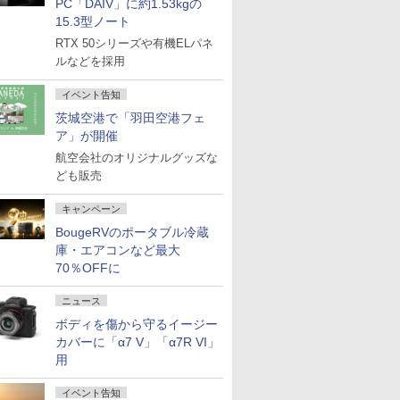
PC「DAIV」に約1.53kgの
15.3型ノート
RTX 50シリーズや有機ELパネ
ルなどを採用
イベント告知
茨城空港で「羽田空港フェ
ア」が開催
航空会社のオリジナルグッズな
ども販売
キャンペーン
BougeRVのポータブル冷蔵
庫・エアコンなど最大
70％OFFに
ニュース
ボディを傷から守るイージー
カバーに「α7 V」「α7R VI」
用
イベント告知