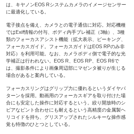
は、キヤノンEOS Rシステムカメラのイメージセンサー
に最適化している。
電子接点を備え、カメラとの電子通信に対応。対応機種
ではExif情報の付与、ボディ内手ブレ補正（3軸）、3種
類のフォーカスアシスト機能（拡大表示、ピーキング、
フォーカスガイド。フォーカスガイドはEOS RPのみ非
対応）を利用可能。なお、カメラボディ側で電子的な光
学補正は行われない。EOS R、EOS RP、EOS R6で
は、撮影条件により画像周辺部にマゼンタ被りが生じる
場合があると案内している。
フォーカスリングはグリップ力に優れるというダイヤパ
ターンを採用。動画用のフォーカスギアを取り付けた場
合にも安定した操作に対応するという。絞り開放時のシ
ビアなピント合わせにも耐えるという高精度の金属製ヘ
リコイドを持ち、グリスアップされたシルキーな操作感
覚も特徴のひとつとしている。