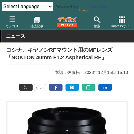
Powered by
Translate
デジカメ Watch
レンズ
交換レンズ
フォクトレンダー
カテゴリ
過去記事
検索
Impressサイト
ニュース
コシナ、キヤノンRFマウント用のMFレンズ
「NOKTON 40mm F1.2 Aspherical RF」
本誌：佐藤拓
2023年12月15日 15:13
リスト