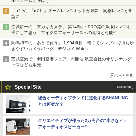
ルドズームと呼ぼう
「α7 IV」「α7 III」ズームレンズキットが刷新 同梱レンズがII
型に
赤城耕一の「アカギカメラ」 第146回：PRO銘の魚眼レンズを
手にして思う、マイクロフォーサーズへの期待と可能性
岡嶋和幸の「あとで買う」 1,904点目：軽くてシンプルで持ち歩
きやすいカメラバッグ - デジカメ Watch
茨城空港で「羽田空港フェア」が開催 航空会社のオリジナルグ
ッズなども販売
もっと見る
Special Site
総合オーディオブランドに進化するSHANLING
とは何者か？
クリエイティブが作った2万円台の“小さなピュ
アオーディオスピーカー”