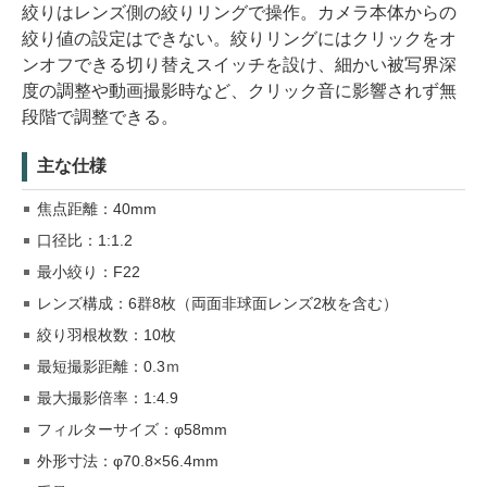
絞りはレンズ側の絞りリングで操作。カメラ本体からの
絞り値の設定はできない。絞りリングにはクリックをオ
ンオフできる切り替えスイッチを設け、細かい被写界深
度の調整や動画撮影時など、クリック音に影響されず無
段階で調整できる。
主な仕様
焦点距離：40mm
口径比：1:1.2
最小絞り：F22
レンズ構成：6群8枚（両面非球面レンズ2枚を含む）
絞り羽根枚数：10枚
最短撮影距離：0.3ｍ
最大撮影倍率：1:4.9
フィルターサイズ：φ58mm
外形寸法：φ70.8×56.4mm