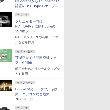
NextorageからThunderbolt 5
認証のUSB Type-Cケーブル
ニュース
クリエイター向け
PC「DAIV」に約1.53kgの
15.3型ノート
RTX 50シリーズや有機ELパネ
ルなどを採用
イベント告知
茨城空港で「羽田空港フェ
ア」が開催
航空会社のオリジナルグッズな
ども販売
キャンペーン
BougeRVのポータブル冷蔵
庫・エアコンなど最大
70％OFFに
ニュース