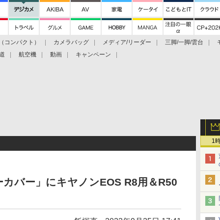
（コンパクト）
カメラバッグ
メディア/リーダー
三脚/一脚/雲台
道
航空機
動画
キャンペーン
1
バー」にキヤノンEOS R8用＆R50