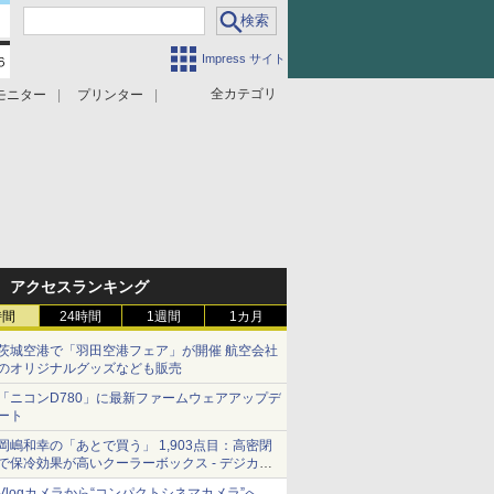
Impress サイト
全カテゴリ
モニター
プリンター
アクセスランキング
時間
24時間
1週間
1カ月
茨城空港で「羽田空港フェア」が開催 航空会社
のオリジナルグッズなども販売
「ニコンD780」に最新ファームウェアアップデ
ート
岡嶋和幸の「あとで買う」 1,903点目：高密閉
で保冷効果が高いクーラーボックス - デジカメ
Watch
Vlogカメラから“コンパクトシネマカメラ”へ…