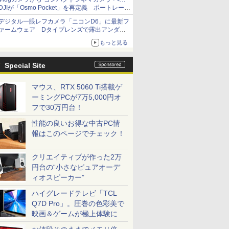
DJIが「Osmo Pocket」を再定義 ポートレート
重視の映像設計に
デジタル一眼レフカメラ「ニコンD6」に最新フ
ァームウェア Dタイプレンズで露出アンダー
になる現象の修正など
もっと見る
Special Site
マウス、RTX 5060 Ti搭載ゲ
ーミングPCが7万5,000円オ
フで30万円台！
性能の良いお得な中古PC情
報はこのページでチェック！
クリエイティブが作った2万
円台の“小さなピュアオーデ
ィオスピーカー”
ハイグレードテレビ「TCL
Q7D Pro」。圧巻の色彩美で
映画＆ゲームが極上体験に