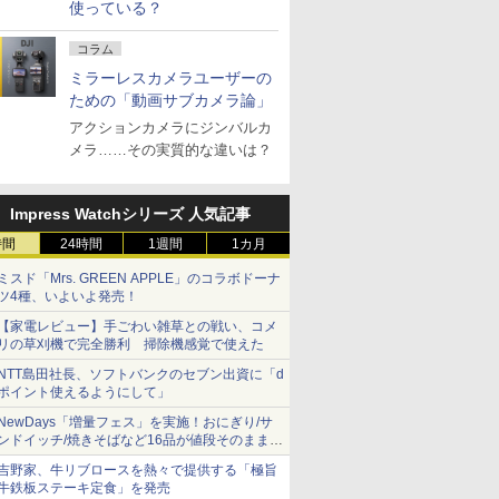
使っている？
コラム
ミラーレスカメラユーザーの
ための「動画サブカメラ論」
アクションカメラにジンバルカ
メラ……その実質的な違いは？
Impress Watchシリーズ 人気記事
時間
24時間
1週間
1カ月
ミスド「Mrs. GREEN APPLE」のコラボドーナ
ツ4種、いよいよ発売！
【家電レビュー】手ごわい雑草との戦い、コメ
リの草刈機で完全勝利 掃除機感覚で使えた
NTT島田社長、ソフトバンクのセブン出資に「d
ポイント使えるようにして」
NewDays「増量フェス」を実施！おにぎり/サ
ンドイッチ/焼きそばなど16品が値段そのままで
ボリュームアップ
吉野家、牛リブロースを熱々で提供する「極旨
牛鉄板ステーキ定食」を発売