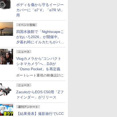
ボディを傷から守るイージー
カバーに「α7 V」「α7R VI」
用
イベント告知
四国水族館で「Nightscapeこ
がねいろ2026」が開催中。
夕暮れ時にイルカたちがパフ
ォーマンスを繰り広げる
ニュース
Vlogカメラから“コンパクト
シネマカメラ”へ…DJIが
「Osmo Pocket」を再定義
ポートレート重視の映像設計に
ニュース
ZacutoからEOS C50用「Zフ
ァインダー」がリリース
週刊アンケート
【結果発表】撮影旅行でLCC