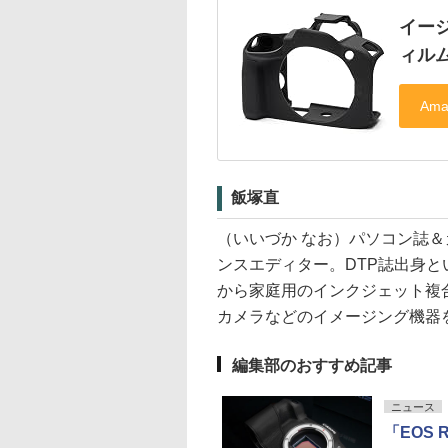
イージ
ィル
飯塚直
（いいづか なお）パソコン誌
ンスエディター。DTP誌出身
から家庭用のインクジェット複
カメラなどのイメージング機器
編集部のおすすめ記事
ニュース
「EOS 