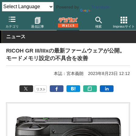
Powered by
Translate
デジカメ Watch
カメラ
レンズ一体型（コンパクト）カメラ
リ
カテゴリ
過去記事
検索
Impressサイト
ニュース
RICOH GR III/IIIxの最新ファームウェアが公開。
モードメモリ設定の不具合を改善
本誌：宮本義朗
2023年8月23日 12:12
リスト