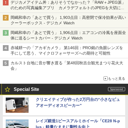
デジカメアイテム丼：ありそうでなかった？「RAW＋JPEG派」
のための写真編集アプリ カメラデフォルトのJPEGを大切にす
る「Filmator」
岡嶋和幸の「あとで買う」 1,903点目：高密閉で保冷効果が高い
クーラーボックス - デジカメ Watch
岡嶋和幸の「あとで買う」 1,906点目：エアコンの冷風を座面全
体に送るシートカバー - デジカメ Watch
赤城耕一の「アカギカメラ」 第146回：PRO銘の魚眼レンズを
手にして思う、マイクロフォーサーズへの期待と可能性
カルスト台地に音が響き渡る「第48回秋吉台観光まつり花火大
会」
もっと見る
Special Site
クリエイティブが作った2万円台の“小さなピュ
アオーディオスピーカー”
レイズ鍛造1ピースアルミホイール「CE28 N-p
lus」軽量なままに剛性を向上