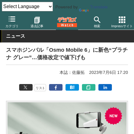
Powered by
Translate
デジカメ Watch
撮影用品
ジンバル
カテゴリ
過去記事
検索
Impressサイト
ニュース
スマホジンバル「Osmo Mobile 6」に新色“プラチ
ナ グレー”…価格改定で値下げも
本誌：佐藤拓
2023年7月6日 17:20
リスト