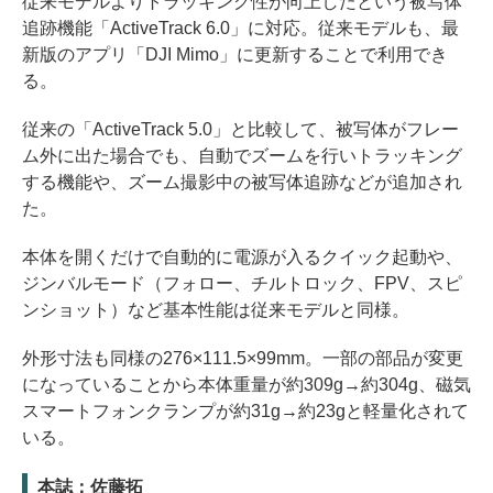
従来モデルよりトラッキング性が向上したという被写体
追跡機能「ActiveTrack 6.0」に対応。従来モデルも、最
新版のアプリ「DJI Mimo」に更新することで利用でき
る。
従来の「ActiveTrack 5.0」と比較して、被写体がフレー
ム外に出た場合でも、自動でズームを行いトラッキング
する機能や、ズーム撮影中の被写体追跡などが追加され
た。
本体を開くだけで自動的に電源が入るクイック起動や、
ジンバルモード（フォロー、チルトロック、FPV、スピ
ンショット）など基本性能は従来モデルと同様。
外形寸法も同様の276×111.5×99mm。一部の部品が変更
になっていることから本体重量が約309g→約304g、磁気
スマートフォンクランプが約31g→約23gと軽量化されて
いる。
本誌：佐藤拓