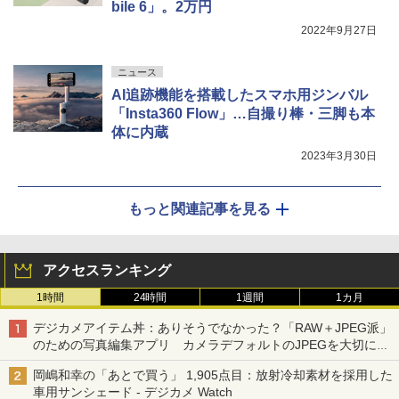
bile 6」。2万円
2022年9月27日
ニュース
AI追跡機能を搭載したスマホ用ジンバル
「Insta360 Flow」…自撮り棒・三脚も本
体に内蔵
2023年3月30日
もっと関連記事を見る
アクセスランキング
1時間
24時間
1週間
1カ月
デジカメアイテム丼：ありそうでなかった？「RAW＋JPEG派」
のための写真編集アプリ カメラデフォルトのJPEGを大切にす
る「Filmator」
岡嶋和幸の「あとで買う」 1,905点目：放射冷却素材を採用した
車用サンシェード - デジカメ Watch