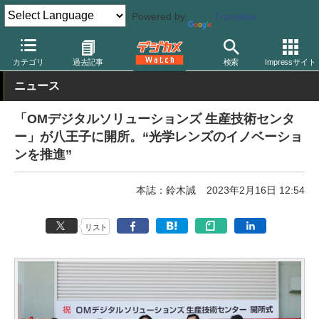
Powered by
Translate
デジカメ Watch
レンズ
交換レンズ
OMDS/オリンパス
カテゴリ
過去記事
検索
Impressサイト
ニュース
「OMデジタルソリューションズ 生産技術センタ
ー」が八王子に開所。“光学レンズのイノベーショ
ンを推進”
本誌：鈴木誠
2023年2月16日 12:54
リスト