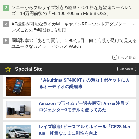
ソニーからフルサイズ対応の軽量・低価格な超望遠ズームレン
ズ 14万円前後の「FE 100-400mm F5.6-8 OSS」
AF撮影が可能なライカM→キヤノンRFマウントアダプター レ
ンズごとのExif記録にも対応
岡嶋和幸の「あとで買う」 1,902点目：向こう側が透けて見える
ユニークなカメラ - デジカメ Watch
もっと見る
Special Site
「A&ultima SP4000T」の魅力！ポケットに入
るオーディオの醍醐味
Amazon プライムデー過去最安! Anker注目プ
ロジェクター3モデルを使ってみた
レイズ鍛造1ピースアルミホイール「CE28 N-p
lus」軽量なままに剛性を向上