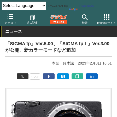
Powered by
Translate
デジカメ Watch
カメラ
ミラーレスカメラ
シグマ
カテゴリ
過去記事
検索
Impressサイト
ニュース
「SIGMA fp」Ver.5.00、「SIGMA fp L」Ver.3.00
が公開。新カラーモードなど追加
本誌：鈴木誠
2023年2月8日 16:51
リスト