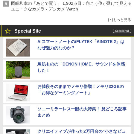
岡嶋和幸の「あとで買う」 1,902点目：向こう側が透けて見える
ユニークなカメラ - デジカメ Watch
もっと見る
Special Site
AIスマートノートのiFLYTEK「AINOTE 2」は
なぜ魅力的なのか？
鳥肌ものの「DENON HOME」サウンドを体感
した！
お値段そのままでメモリ倍増！メモリ32GBの
「お得なゲーミングノート」
ソニーミラーレス一眼の大特集！ 見どころ記事
まとめ
クリエイティブが作った2万円台の“小さなピュ