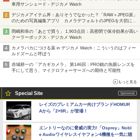
車用サンシェード - デジカメ Watch
デジカメアイテム丼：ありそうでなかった？「RAW＋JPEG派」
のための写真編集アプリ カメラデフォルトのJPEGを大切にす
る「Filmator」
岡嶋和幸の「あとで買う」 1,903点目：高密閉で保冷効果が高い
クーラーボックス - デジカメ Watch
カメラバカにつける薬 in デジカメ Watch：こういうのはフィー
ルドズームと呼ぼう
赤城耕一の「アカギカメラ」 第146回：PRO銘の魚眼レンズを
手にして思う、マイクロフォーサーズへの期待と可能性
もっと見る
Special Site
レイズのプレミアムカー向けブランドHOMUR
Aから「2×9R」が登場！
エントリーなのに脅威の実力!「Osprey」Nobl
e Audioワイヤレスイヤフォン4機種を一気に聴