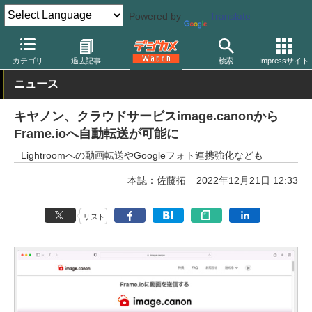
Powered by
Translate
デジカメ Watch
PC/モバイル関連
アプリ/ソフトウェア
その他
カテゴリ
過去記事
検索
Impressサイト
ニュース
キヤノン、クラウドサービスimage.canonから
Frame.ioへ自動転送が可能に
Lightroomへの動画転送やGoogleフォト連携強化なども
本誌：佐藤拓
2022年12月21日 12:33
リスト