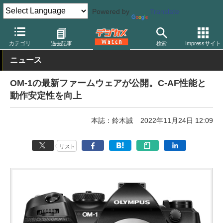
Powered by
Translate
デジカメ Watch
カメラ
ミラーレスカメラ
OMDS/オリンパス
カテゴリ
過去記事
検索
Impressサイト
ニュース
OM-1の最新ファームウェアが公開。C-AF性能と
動作安定性を向上
本誌：鈴木誠
2022年11月24日 12:09
リスト