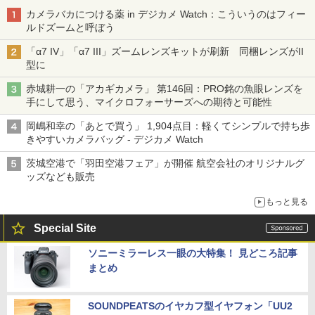
カメラバカにつける薬 in デジカメ Watch：こういうのはフィー
ルドズームと呼ぼう
「α7 IV」「α7 III」ズームレンズキットが刷新 同梱レンズがII
型に
赤城耕一の「アカギカメラ」 第146回：PRO銘の魚眼レンズを
手にして思う、マイクロフォーサーズへの期待と可能性
岡嶋和幸の「あとで買う」 1,904点目：軽くてシンプルで持ち歩
きやすいカメラバッグ - デジカメ Watch
茨城空港で「羽田空港フェア」が開催 航空会社のオリジナルグ
ッズなども販売
もっと見る
Special Site
ソニーミラーレス一眼の大特集！ 見どころ記事
まとめ
SOUNDPEATSのイヤカフ型イヤフォン「UU2