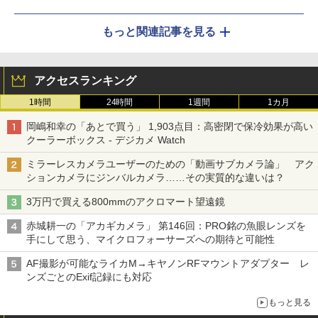
もっと関連記事を見る
アクセスランキング
1時間
24時間
1週間
1カ月
岡嶋和幸の「あとで買う」 1,903点目：高密閉で保冷効果が高い
クーラーボックス - デジカメ Watch
ミラーレスカメラユーザーのための「動画サブカメラ論」 アク
ションカメラにジンバルカメラ……その実質的な違いは？
3万円で買える800mmのアクロマート望遠鏡
赤城耕一の「アカギカメラ」 第146回：PRO銘の魚眼レンズを
手にして思う、マイクロフォーサーズへの期待と可能性
AF撮影が可能なライカM→キヤノンRFマウントアダプター レ
ンズごとのExif記録にも対応
もっと見る