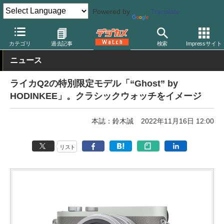
Powered by
Translate
デジカメ Watch
カメラ
レンズ一体型（コンパクト）カメラ
ラ
カテゴリ
過去記事
検索
Impressサイト
ニュース
ライカQ2の特別限定モデル「“Ghost” by
HODINKEE」。クラシックウォッチをイメージ
本誌：鈴木誠
2022年11月16日 12:00
リスト