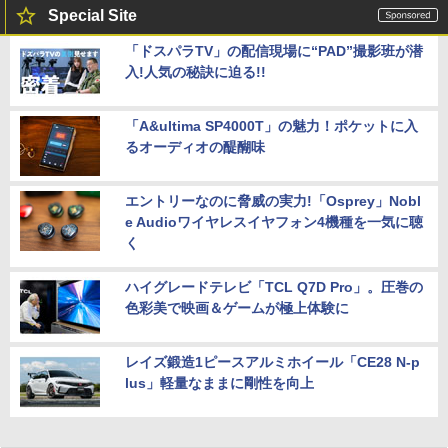
Special Site
「ドスパラTV」の配信現場に“PAD”撮影班が潜
入!人気の秘訣に迫る!!
「A&ultima SP4000T」の魅力！ポケットに入
るオーディオの醍醐味
エントリーなのに脅威の実力!「Osprey」Nobl
e Audioワイヤレスイヤフォン4機種を一気に聴
く
ハイグレードテレビ「TCL Q7D Pro」。圧巻の
色彩美で映画＆ゲームが極上体験に
レイズ鍛造1ピースアルミホイール「CE28 N-p
lus」軽量なままに剛性を向上