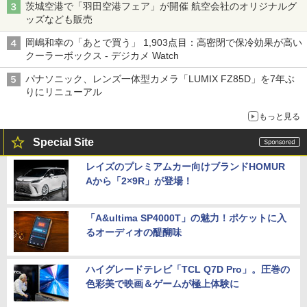
茨城空港で「羽田空港フェア」が開催 航空会社のオリジナルグ
ッズなども販売
岡嶋和幸の「あとで買う」 1,903点目：高密閉で保冷効果が高い
クーラーボックス - デジカメ Watch
パナソニック、レンズ一体型カメラ「LUMIX FZ85D」を7年ぶ
りにリニューアル
もっと見る
Special Site
レイズのプレミアムカー向けブランドHOMUR
Aから「2×9R」が登場！
「A&ultima SP4000T」の魅力！ポケットに入
るオーディオの醍醐味
ハイグレードテレビ「TCL Q7D Pro」。圧巻の
色彩美で映画＆ゲームが極上体験に