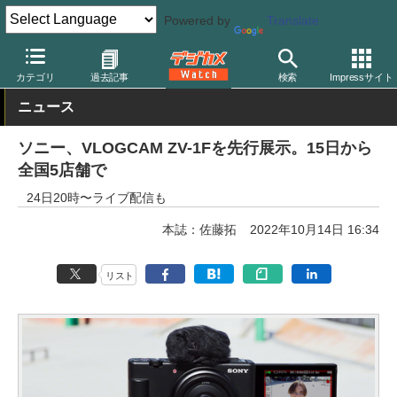
Powered by
Translate
デジカメ Watch
カメラ
レンズ一体型（コンパクト）カメラ
ソ
カテゴリ
過去記事
検索
Impressサイト
ニュース
ソニー、VLOGCAM ZV-1Fを先行展示。15日から
全国5店舗で
24日20時〜ライブ配信も
本誌：佐藤拓
2022年10月14日 16:34
リスト