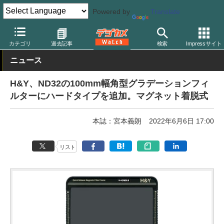
Powered by
Translate
デジカメ Watch
レンズ
レンズフィルター
その他
カテゴリ
過去記事
検索
Impressサイト
ニュース
H&Y、ND32の100mm幅角型グラデーションフィ
ルターにハードタイプを追加。マグネット着脱式
本誌：宮本義朗
2022年6月6日 17:00
リスト