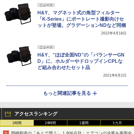
ニュース
H&Y、マグネット式の角型フィルター
「K-Series」にポートレート撮影向けセ
ットが登場。グラデーションNDなど同梱
2022年4月18日
ニュース
H&Y、“ほぼ全面ND”の「バランサーGN
D」に、ホルダーやドロップインCPLな
ど組み合わせたセット品
2021年6月2日
もっと関連記事を見る
アクセスランキング
1時間
24時間
1週間
1カ月
岡嶋和幸の「あとで買う」 1,906点目：エアコンの冷風を座面全