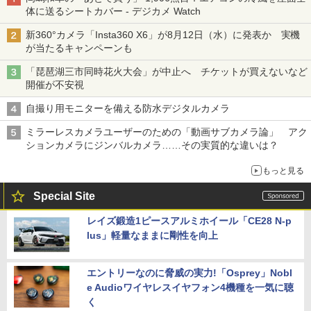
体に送るシートカバー - デジカメ Watch
新360°カメラ「Insta360 X6」が8月12日（水）に発表か 実機
が当たるキャンペーンも
「琵琶湖三市同時花火大会」が中止へ チケットが買えないなど
開催が不安視
自撮り用モニターを備える防水デジタルカメラ
ミラーレスカメラユーザーのための「動画サブカメラ論」 アク
ションカメラにジンバルカメラ……その実質的な違いは？
もっと見る
Special Site
レイズ鍛造1ピースアルミホイール「CE28 N-p
lus」軽量なままに剛性を向上
エントリーなのに脅威の実力!「Osprey」Nobl
e Audioワイヤレスイヤフォン4機種を一気に聴
く