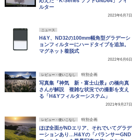
応えた「K-Series ソフトGND64」フィ
ルター
2023年6月7日
ニュース
H&Y、ND32の100mm幅角型グラデーシ
ョンフィルターにハードタイプを追加。
マグネット着脱式
2022年6月6日
特別企画
レビュー・使いこなし
写真集『神気 新・富士山景』の橋向真
さんが解説 複雑な状況での撮影を支え
る「H&Yフィルターシステム」
2021年9月27日
特別企画
レビュー・使いこなし
ほぼ全面がNDエリア、それでいてグラデ
ーションあり…H&Yの「バランサーGND