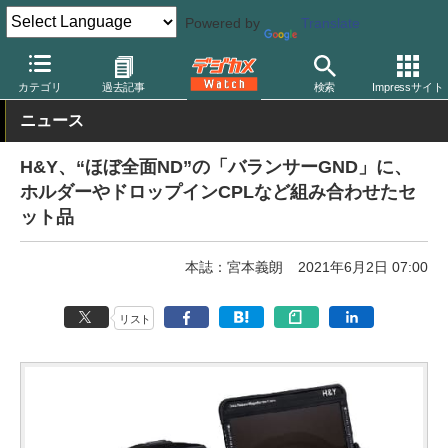
Powered by
Translate
デジカメ Watch
レンズ
レンズフィルター
その他
カテゴリ
過去記事
検索
Impressサイト
ニュース
H&Y、“ほぼ全面ND”の「バランサーGND」に、
ホルダーやドロップインCPLなど組み合わせたセ
ット品
本誌：宮本義朗
2021年6月2日 07:00
リスト