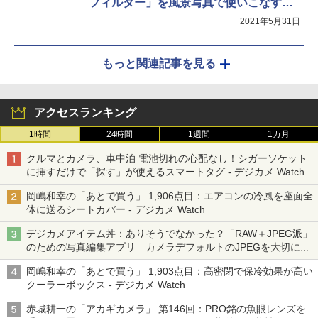
フィルター」を風景写真で使いこなすに
は？
2021年5月31日
もっと関連記事を見る
アクセスランキング
1時間
24時間
1週間
1カ月
クルマとカメラ、車中泊 電池切れの心配なし！シガーソケット
に挿すだけで「探す」が使えるスマートタグ - デジカメ Watch
岡嶋和幸の「あとで買う」 1,906点目：エアコンの冷風を座面全
体に送るシートカバー - デジカメ Watch
デジカメアイテム丼：ありそうでなかった？「RAW＋JPEG派」
のための写真編集アプリ カメラデフォルトのJPEGを大切にす
る「Filmator」
岡嶋和幸の「あとで買う」 1,903点目：高密閉で保冷効果が高い
クーラーボックス - デジカメ Watch
赤城耕一の「アカギカメラ」 第146回：PRO銘の魚眼レンズを