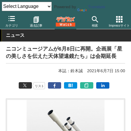
Powered by
Translate
デジカメ Watch
業界動向
企業
カテゴリ
過去記事
検索
Impressサイト
ニュース
ニコンミュージアムが6月8日に再開。企画展「星
の美しさを伝えた天体望遠鏡たち」は会期延長
本誌：鈴木誠
2021年6月7日 15:00
リスト