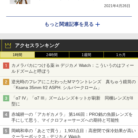
2021年4月26日
もっと関連記事を見る
アクセスランキング
1時間
24時間
1週間
1カ月
カメラバカにつける薬 in デジカメ Watch：こういうのはフィー
ルドズームと呼ぼう
逆光時のフレアにこだわったMマウントレンズ 真ちゅう鏡筒の
「Ksana 35mm f/2 ASPH. シルバークローム」
「α7 IV」「α7 III」ズームレンズキットが刷新 同梱レンズがII
型に
赤城耕一の「アカギカメラ」 第146回：PRO銘の魚眼レンズを
手にして思う、マイクロフォーサーズへの期待と可能性
岡嶋和幸の「あとで買う」 1,903点目：高密閉で保冷効果が高い
クーラーボックス - デジカメ Watch