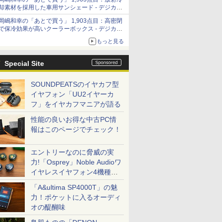
「Filmator」
却素材を採用した車用サンシェード - デジカメ
Watch
岡嶋和幸の「あとで買う」 1,903点目：高密閉
で保冷効果が高いクーラーボックス - デジカメ
Watch
もっと見る
Special Site
SOUNDPEATSのイヤカフ型
イヤフォン「UU2イヤーカ
フ」をイヤカフマニアが語る
性能の良いお得な中古PC情
報はこのページでチェック！
エントリーなのに脅威の実
力!「Osprey」Noble Audioワ
イヤレスイヤフォン4機種を
一気に聴く
「A&ultima SP4000T」の魅
力！ポケットに入るオーディ
オの醍醐味