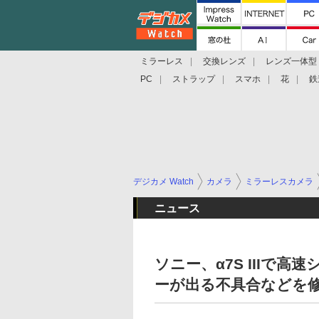
ミラーレス
交換レンズ
レンズ一体型
PC
ストラップ
スマホ
花
鉄
デジカメ Watch
カメラ
ミラーレスカメラ
ニュース
ソニー、α7S IIIで
ーが出る不具合などを