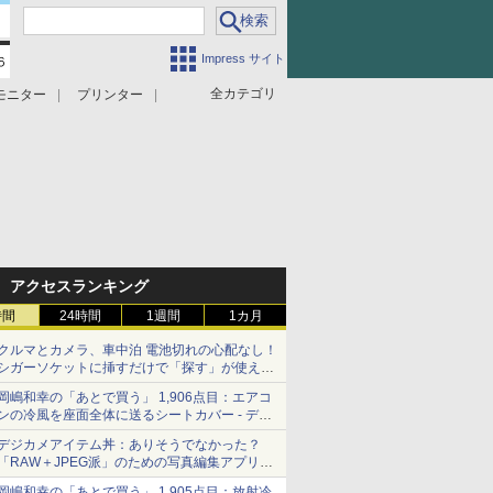
Impress サイト
全カテゴリ
モニター
プリンター
アクセスランキング
時間
24時間
1週間
1カ月
クルマとカメラ、車中泊 電池切れの心配なし！
シガーソケットに挿すだけで「探す」が使える
スマートタグ - デジカメ Watch
岡嶋和幸の「あとで買う」 1,906点目：エアコ
ンの冷風を座面全体に送るシートカバー - デジ
カメ Watch
デジカメアイテム丼：ありそうでなかった？
「RAW＋JPEG派」のための写真編集アプリ
カメラデフォルトのJPEGを大切にする
岡嶋和幸の「あとで買う」 1,905点目：放射冷