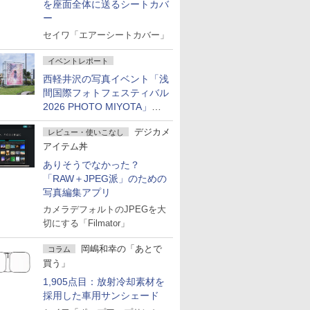
を座面全体に送るシートカバ
ー
セイワ「エアーシートカバー」
イベントレポート
西軽井沢の写真イベント「浅
間国際フォトフェスティバル
2026 PHOTO MIYOTA」が
開幕
デジカメ
レビュー・使いこなし
アイテム丼
ありそうでなかった？
「RAW＋JPEG派」のための
写真編集アプリ
カメラデフォルトのJPEGを大
切にする「Filmator」
岡嶋和幸の「あとで
コラム
買う」
1,905点目：放射冷却素材を
採用した車用サンシェード