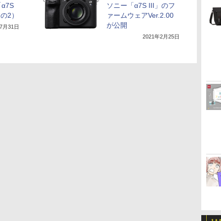
α7S
ソニー「α7S III」のフ
その2）
ァームウェアVer.2.00
が公開
年7月31日
2021年2月25日