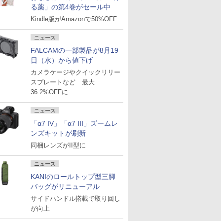
る薬」の第4巻がセール中
Kindle版がAmazonで50%OFF
ニュース
FALCAMの一部製品が8月19
日（水）から値下げ
カメラケージやクイックリリー
スプレートなど 最大
36.2%OFFに
ニュース
「α7 IV」「α7 III」ズームレ
ンズキットが刷新
同梱レンズがII型に
ニュース
KANIのロールトップ型三脚
バッグがリニューアル
サイドハンドル搭載で取り回し
が向上