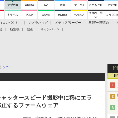
（コンパクト）
カメラバッグ
メディア/リーダー
三脚/一脚/雲台
道
航空機
動画
キャンペーン
ソニー
1
高速シャッタースピード撮影中に稀にエラ
修正するファームウェア