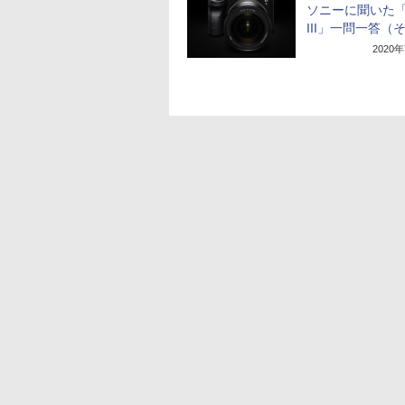
ソニーに聞いた「
III」一問一答（
2020