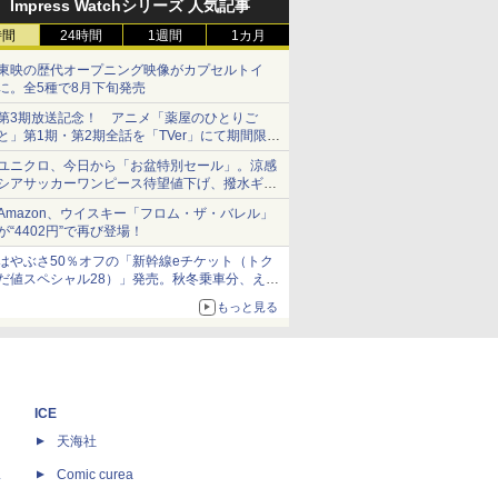
Impress Watchシリーズ 人気記事
時間
24時間
1週間
1カ月
東映の歴代オープニング映像がカプセルトイ
に。全5種で8月下旬発売
第3期放送記念！ アニメ「薬屋のひとりご
と」第1期・第2期全話を「TVer」にて期間限定
で順次無料配信開始
ユニクロ、今日から「お盆特別セール」。涼感
シアサッカーワンピース待望値下げ、撥水ギア
ショーツは1990円に
Amazon、ウイスキー「フロム・ザ・バレル」
が“4402円”で再び登場！
はやぶさ50％オフの「新幹線eチケット（トク
だ値スペシャル28）」発売。秋冬乗車分、えき
ねっと限定
もっと見る
ICE
天海社
ス
Comic curea