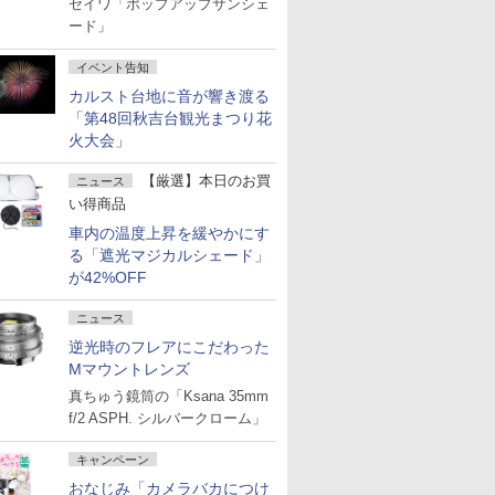
セイワ「ポップアップサンシェ
ード」
イベント告知
カルスト台地に音が響き渡る
「第48回秋吉台観光まつり花
火大会」
【厳選】本日のお買
ニュース
い得商品
車内の温度上昇を緩やかにす
る「遮光マジカルシェード」
が42%OFF
ニュース
逆光時のフレアにこだわった
Mマウントレンズ
真ちゅう鏡筒の「Ksana 35mm
f/2 ASPH. シルバークローム」
キャンペーン
おなじみ「カメラバカにつけ