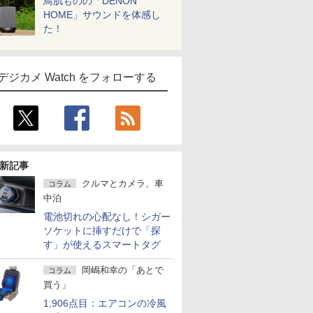
鳥肌ものの「DENON
HOME」サウンドを体感し
た！
デジカメ Watch をフォローする
新記事
クルマとカメラ、車
コラム
中泊
電池切れの心配なし！シガー
ソケットに挿すだけで「探
す」が使えるスマートタグ
岡嶋和幸の「あとで
コラム
買う」
1,906点目：エアコンの冷風