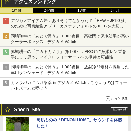
アクセスランキング
1時間
24時間
1週間
1カ月
デジカメアイテム丼：ありそうでなかった？「RAW＋JPEG派」
のための写真編集アプリ カメラデフォルトのJPEGを大切にす
る「Filmator」
岡嶋和幸の「あとで買う」 1,903点目：高密閉で保冷効果が高い
クーラーボックス - デジカメ Watch
赤城耕一の「アカギカメラ」 第146回：PRO銘の魚眼レンズを
手にして思う、マイクロフォーサーズへの期待と可能性
岡嶋和幸の「あとで買う」 1,905点目：放射冷却素材を採用した
車用サンシェード - デジカメ Watch
カメラバカにつける薬 in デジカメ Watch：こういうのはフィー
ルドズームと呼ぼう
もっと見る
Special Site
鳥肌ものの「DENON HOME」サウンドを体感
した！