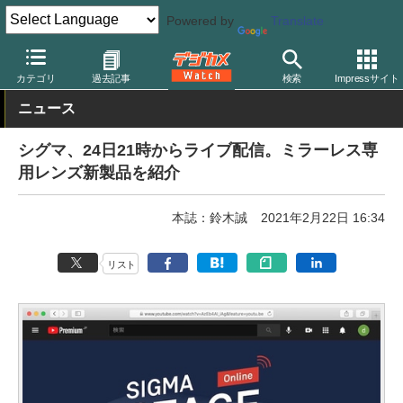
Powered by
Translate
デジカメ Watch
レンズ
交換レンズ
シグマ
カテゴリ
過去記事
検索
Impressサイト
ニュース
シグマ、24日21時からライブ配信。ミラーレス専
用レンズ新製品を紹介
本誌：鈴木誠
2021年2月22日 16:34
リスト