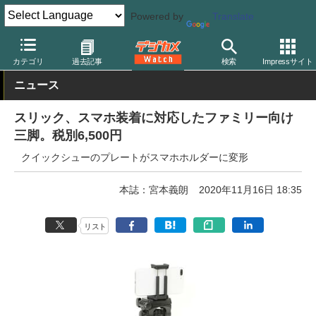
Powered by
Translate
デジカメ Watch
撮影用品
三脚/一脚/雲台
スリック
カテゴリ
過去記事
検索
Impressサイト
ニュース
スリック、スマホ装着に対応したファミリー向け
三脚。税別6,500円
クイックシューのプレートがスマホホルダーに変形
本誌：宮本義朗
2020年11月16日 18:35
リスト