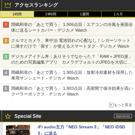
アクセスランキング
1時間
24時間
1週間
1カ月
岡嶋和幸の「あとで買う」 1,906点目：エアコンの冷風を座面全
体に送るシートカバー - デジカメ Watch
クルマとカメラ、車中泊 電池切れの心配なし！シガーソケット
に挿すだけで「探す」が使えるスマートタグ - デジカメ Watch
デジカメアイテム丼：ありそうでなかった？「RAW＋JPEG派」
のための写真編集アプリ カメラデフォルトのJPEGを大切にす
る「Filmator」
岡嶋和幸の「あとで買う」 1,905点目：放射冷却素材を採用した
車用サンシェード - デジカメ Watch
岡嶋和幸の「あとで買う」 1,903点目：高密閉で保冷効果が高い
クーラーボックス - デジカメ Watch
もっと見る
Special Site
iFi audio主力「NEO Stream 3」「NEO iDSD
3」に迫る