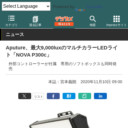
Powered by
Translate
デジカメ Watch
撮影用品
ストロボ（フラッシュ）
その他
カテゴリ
過去記事
検索
Impressサイト
ニュース
Aputure、最大9,000luxのマルチカラーLEDライ
ト「NOVA P300c」
外部コントローラーが付属 専用のソフトボックスも同時発
売
本誌：宮本義朗
2020年11月10日 09:00
リスト