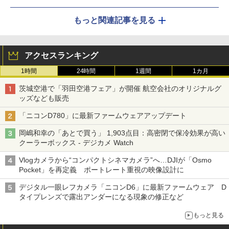
もっと関連記事を見る
アクセスランキング
1時間
24時間
1週間
1カ月
茨城空港で「羽田空港フェア」が開催 航空会社のオリジナルグ
ッズなども販売
「ニコンD780」に最新ファームウェアアップデート
岡嶋和幸の「あとで買う」 1,903点目：高密閉で保冷効果が高い
クーラーボックス - デジカメ Watch
Vlogカメラから“コンパクトシネマカメラ”へ…DJIが「Osmo
Pocket」を再定義 ポートレート重視の映像設計に
デジタル一眼レフカメラ「ニコンD6」に最新ファームウェア D
タイプレンズで露出アンダーになる現象の修正など
もっと見る