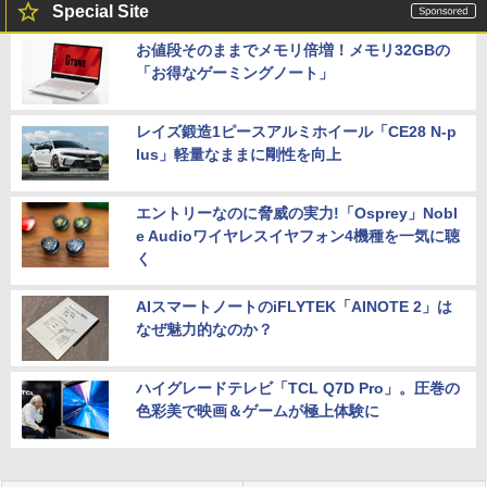
Special Site
お値段そのままでメモリ倍増！メモリ32GBの
「お得なゲーミングノート」
レイズ鍛造1ピースアルミホイール「CE28 N-p
lus」軽量なままに剛性を向上
エントリーなのに脅威の実力!「Osprey」Nobl
e Audioワイヤレスイヤフォン4機種を一気に聴
く
AIスマートノートのiFLYTEK「AINOTE 2」は
なぜ魅力的なのか？
ハイグレードテレビ「TCL Q7D Pro」。圧巻の
色彩美で映画＆ゲームが極上体験に