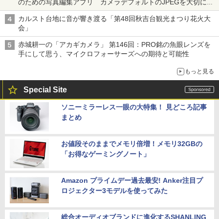
のための写真編集アプリ カメラデフォルトのJPEGを大切にす
る「Filmator」
カルスト台地に音が響き渡る「第48回秋吉台観光まつり花火大
会」
赤城耕一の「アカギカメラ」 第146回：PRO銘の魚眼レンズを
手にして思う、マイクロフォーサーズへの期待と可能性
もっと見る
Special Site
ソニーミラーレス一眼の大特集！ 見どころ記事
まとめ
お値段そのままでメモリ倍増！メモリ32GBの
「お得なゲーミングノート」
Amazon プライムデー過去最安! Anker注目プ
ロジェクター3モデルを使ってみた
総合オーディオブランドに進化するSHANLING