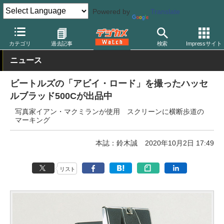
Powered by
Translate
デジカメ Watch
フィルム関連
フィルムカメラ
その他
カテゴリ
過去記事
検索
Impressサイト
ニュース
ビートルズの「アビイ・ロード」を撮ったハッセ
ルブラッド500Cが出品中
写真家イアン・マクミランが使用 スクリーンに横断歩道の
マーキング
本誌：鈴木誠
2020年10月2日 17:49
リスト