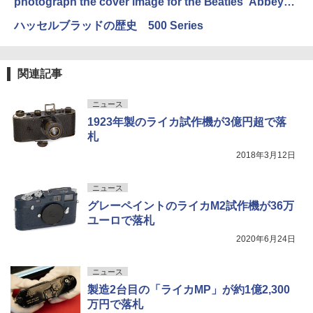
photograph the cover image for the Beatles' Abbey
Road album, 1969, Qty
ハッセルブラッドの歴史 500 Series
関連記事
ニュース
1923年製のライカ試作機が3億円超で落
札
2018年3月12日
ニュース
グレーペイントのライカM2試作機が36万
ユーロで落札
2020年6月24日
ニュース
製造2台目の「ライカMP」が約1億2,300
万円で落札