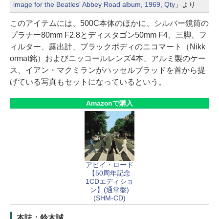
image for the Beatles' Abbey Road album, 1969, Qty
」より
このアイテムには、500C本体のほかに、シルバー鏡筒の
プラナー80mm F2.8とディスタゴン50mm F4、三脚、フ
ィルター、露出計、ブラックボディのニコマート（Nikk
ormat銘）およびニッコールレンズ4本、アルミ製のケー
ス、イアン・マクミランがハッセルブラッドを首から提
げている写真もセットになっているという。
Amazonで購入
アビイ・ロード
【50周年記念
1CDエディショ
ン】(通常盤)
(SHM-CD)
本誌：鈴木誠