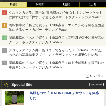
1時間
24時間
1週間
1カ月
クルマとカメラ、車中泊 電池切れの心配なし！シガーソケット
に挿すだけで「探す」が使えるスマートタグ - デジカメ Watch
岡嶋和幸の「あとで買う」 1,906点目：エアコンの冷風を座面全
体に送るシートカバー - デジカメ Watch
岡嶋和幸の「あとで買う」 1,903点目：高密閉で保冷効果が高い
クーラーボックス - デジカメ Watch
デジカメアイテム丼：ありそうでなかった？「RAW＋JPEG派」
のための写真編集アプリ カメラデフォルトのJPEGを大切にす
る「Filmator」
岡嶋和幸の「あとで買う」 1,905点目：放射冷却素材を採用した
車用サンシェード - デジカメ Watch
もっと見る
Special Site
鳥肌ものの「DENON HOME」サウンドを体感
した！