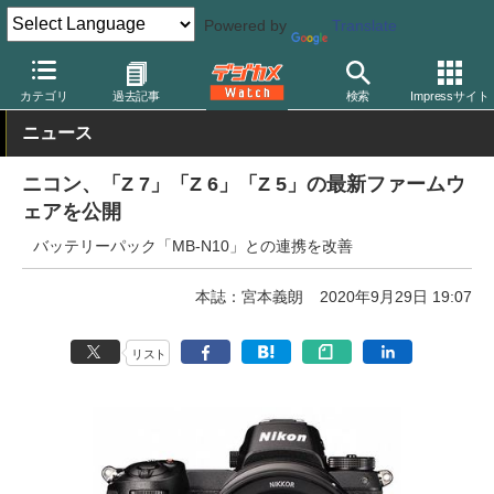
Powered by
Translate
デジカメ Watch
カメラ
ミラーレスカメラ
ニコン
カテゴリ
過去記事
検索
Impressサイト
ニュース
ニコン、「Z 7」「Z 6」「Z 5」の最新ファームウ
ェアを公開
バッテリーパック「MB-N10」との連携を改善
本誌：宮本義朗
2020年9月29日 19:07
リスト