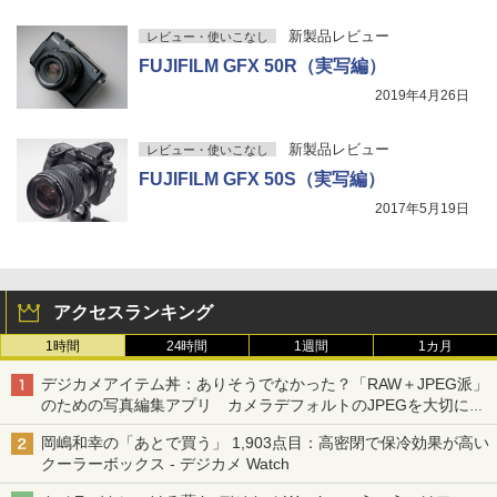
新製品レビュー
レビュー・使いこなし
FUJIFILM GFX 50R（実写編）
2019年4月26日
新製品レビュー
レビュー・使いこなし
FUJIFILM GFX 50S（実写編）
2017年5月19日
アクセスランキング
1時間
24時間
1週間
1カ月
デジカメアイテム丼：ありそうでなかった？「RAW＋JPEG派」
のための写真編集アプリ カメラデフォルトのJPEGを大切にす
る「Filmator」
岡嶋和幸の「あとで買う」 1,903点目：高密閉で保冷効果が高い
クーラーボックス - デジカメ Watch