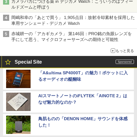
カメラバカにつける薬 in デジカメ Watch：こういうのはフィー
ルドズームと呼ぼう
岡嶋和幸の「あとで買う」 1,905点目：放射冷却素材を採用した
車用サンシェード - デジカメ Watch
赤城耕一の「アカギカメラ」 第146回：PRO銘の魚眼レンズを
手にして思う、マイクロフォーサーズへの期待と可能性
もっと見る
Special Site
「A&ultima SP4000T」の魅力！ポケットに入
るオーディオの醍醐味
AIスマートノートのiFLYTEK「AINOTE 2」は
なぜ魅力的なのか？
鳥肌ものの「DENON HOME」サウンドを体感
した！