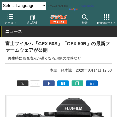
Powered by
Translate
デジカメ Watch
カメラ
ミラーレスカメラ
富士フイルム
カテゴリ
過去記事
検索
Impressサイト
ニュース
富士フイルム「GFX 50S」「GFX 50R」の最新フ
ァームウェアが公開
再生時に画像表示が遅くなる現象の改善など
本誌：鈴木誠
2020年8月14日 12:53
リスト