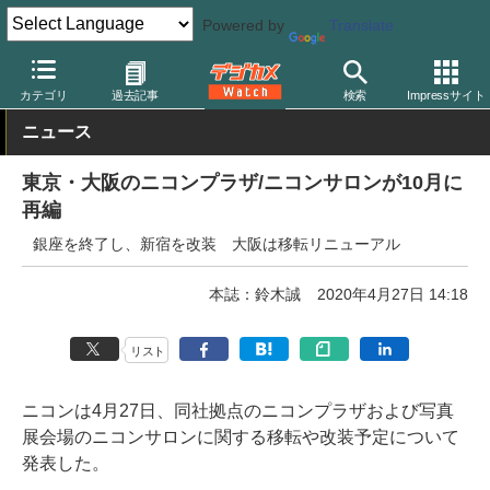
Powered by
Translate
デジカメ Watch
業界動向
企業
カテゴリ
過去記事
検索
Impressサイト
ニュース
東京・大阪のニコンプラザ/ニコンサロンが10月に
再編
銀座を終了し、新宿を改装 大阪は移転リニューアル
本誌：鈴木誠
2020年4月27日 14:18
リスト
ニコンは4月27日、同社拠点のニコンプラザおよび写真
展会場のニコンサロンに関する移転や改装予定について
発表した。