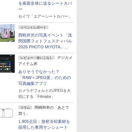
を座面全体に送るシートカバ
ー
セイワ「エアーシートカバー」
イベントレポート
西軽井沢の写真イベント「浅
間国際フォトフェスティバル
2026 PHOTO MIYOTA」が
開幕
デジカメ
レビュー・使いこなし
アイテム丼
ありそうでなかった？
「RAW＋JPEG派」のための
写真編集アプリ
カメラデフォルトのJPEGを大
切にする「Filmator」
岡嶋和幸の「あとで
コラム
買う」
1,905点目：放射冷却素材を
採用した車用サンシェード