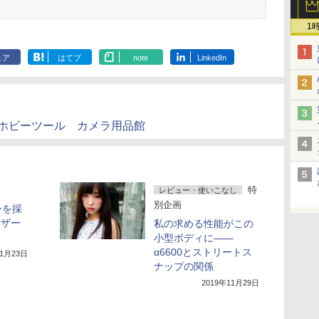
1
ェア
はてブ
note
LinkedIn
ンホビーツール カメラ用品館
特
レビュー・使いこなし
別企画
ーを採
レザー
私の求める性能がこの
小型ボディに——
α6600とストリートス
年1月23日
ナップの関係
2019年11月29日