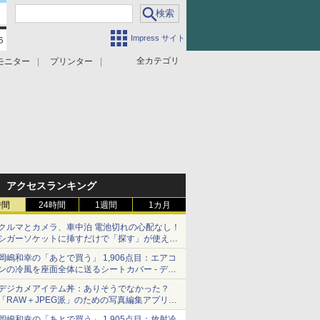
Impress サイト
全カテゴリ
モニター
プリンター
アクセスランキング
時間
24時間
1週間
1カ月
クルマとカメラ、車中泊 電池切れの心配なし！
シガーソケットに挿すだけで「探す」が使える
スマートタグ - デジカメ Watch
岡嶋和幸の「あとで買う」 1,906点目：エアコ
ンの冷風を座面全体に送るシートカバー - デジ
カメ Watch
デジカメアイテム丼：ありそうでなかった？
「RAW＋JPEG派」のための写真編集アプリ
カメラデフォルトのJPEGを大切にする
岡嶋和幸の「あとで買う」 1,905点目：放射冷