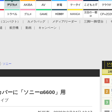
（コンパクト）
カメラバッグ
メディア/リーダー
三脚/一脚/雲台
道
航空機
動画
キャンペーン
ソニー
1
バーに「ソニーα6600」用
タイプ