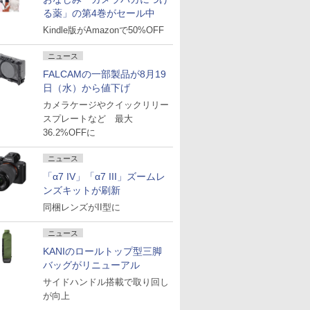
る薬」の第4巻がセール中
Kindle版がAmazonで50%OFF
ニュース
FALCAMの一部製品が8月19
日（水）から値下げ
カメラケージやクイックリリー
スプレートなど 最大
36.2%OFFに
ニュース
「α7 IV」「α7 III」ズームレ
ンズキットが刷新
同梱レンズがII型に
ニュース
KANIのロールトップ型三脚
バッグがリニューアル
サイドハンドル搭載で取り回し
が向上