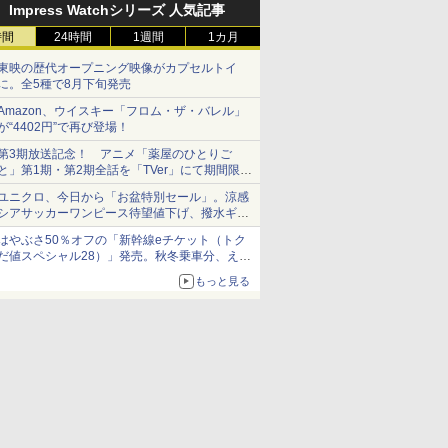
Impress Watchシリーズ 人気記事
時間
24時間
1週間
1カ月
東映の歴代オープニング映像がカプセルトイ
に。全5種で8月下旬発売
Amazon、ウイスキー「フロム・ザ・バレル」
が“4402円”で再び登場！
第3期放送記念！ アニメ「薬屋のひとりご
と」第1期・第2期全話を「TVer」にて期間限定
で順次無料配信開始
ユニクロ、今日から「お盆特別セール」。涼感
シアサッカーワンピース待望値下げ、撥水ギア
ショーツは1990円に
はやぶさ50％オフの「新幹線eチケット（トク
だ値スペシャル28）」発売。秋冬乗車分、えき
ねっと限定
もっと見る