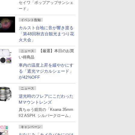
セイワ「ポップアップサンシェ
ード」
イベント告知
カルスト台地に音が響き渡る
「第48回秋吉台観光まつり花
火大会」
【厳選】本日のお買
ニュース
い得商品
車内の温度上昇を緩やかにす
る「遮光マジカルシェード」
が42%OFF
ニュース
逆光時のフレアにこだわった
Mマウントレンズ
真ちゅう鏡筒の「Ksana 35mm
f/2 ASPH. シルバークローム」
キャンペーン
おなじみ「カメラバカにつけ