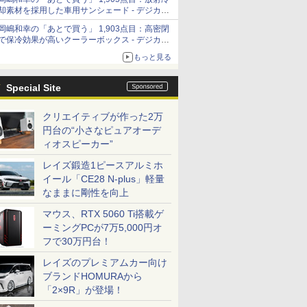
「Filmator」
却素材を採用した車用サンシェード - デジカメ
Watch
岡嶋和幸の「あとで買う」 1,903点目：高密閉
で保冷効果が高いクーラーボックス - デジカメ
Watch
もっと見る
Special Site
クリエイティブが作った2万
円台の“小さなピュアオーデ
ィオスピーカー”
レイズ鍛造1ピースアルミホ
イール「CE28 N-plus」軽量
なままに剛性を向上
マウス、RTX 5060 Ti搭載ゲ
ーミングPCが7万5,000円オ
フで30万円台！
レイズのプレミアムカー向け
ブランドHOMURAから
「2×9R」が登場！