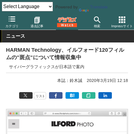
Powered by
Translate
デジカメ Watch
フィルム関連
フィルム/印画紙/現像用品
カテゴリ
過去記事
検索
Impressサイト
ニュース
HARMAN Technology、イルフォード120フィル
ムの"斑点"について情報収集中
サイバーグラフィックスが日本語で案内
本誌：鈴木誠
2020年3月19日 12:18
リスト