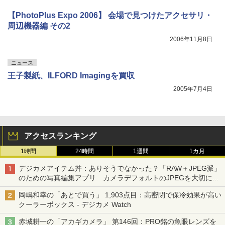
【PhotoPlus Expo 2006】 会場で見つけたアクセサリ・
周辺機器編 その2
2006年11月8日
ニュース
王子製紙、ILFORD Imagingを買収
2005年7月4日
アクセスランキング
1時間
24時間
1週間
1カ月
デジカメアイテム丼：ありそうでなかった？「RAW＋JPEG派」
のための写真編集アプリ カメラデフォルトのJPEGを大切にす
る「Filmator」
岡嶋和幸の「あとで買う」 1,903点目：高密閉で保冷効果が高い
クーラーボックス - デジカメ Watch
赤城耕一の「アカギカメラ」 第146回：PRO銘の魚眼レンズを