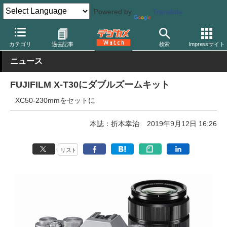
Powered by
Translate
デジカメ Watch
カメラ
ミラーレスカメラ
富士フイルム
カテゴリ
過去記事
検索
Impressサイト
ニュース
FUJIFILM X-T30にダブルズームキット
XC50-230mmをセットに
本誌：折本幸治
2019年9月12日 16:26
リスト