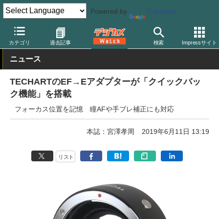
Powered by
Translate
デジカメ Watch
レンズ
マウントアダプター
テックアート
カテゴリ
過去記事
検索
Impressサイト
ニュース
TECHARTのEF→Eアダプターが「クイックバッ
ク機能」を搭載
フォーカス位置を記憶 瞳AFや手ブレ補正にも対応
本誌：宮澤孝周
2019年6月11日 13:19
リスト