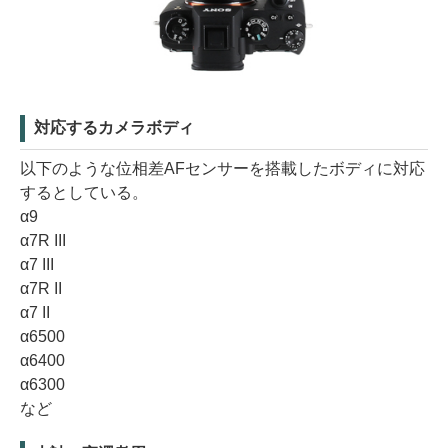
対応するカメラボディ
以下のような位相差AFセンサーを搭載したボディに対応
するとしている。
α9
α7R III
α7 III
α7R II
α7 II
α6500
α6400
α6300
など