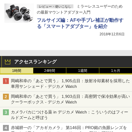
ミラーレスユーザーのため
レビュー・使いこなし
の最新マウントアダプター入門
フルサイズ編：AFや手ブレ補正が動作す
る「スマートアダプター」を紹介
2018年12月6日
アクセスランキング
1時間
24時間
1週間
1カ月
岡嶋和幸の「あとで買う」 1,905点目：放射冷却素材を採用した
車用サンシェード - デジカメ Watch
岡嶋和幸の「あとで買う」 1,903点目：高密閉で保冷効果が高い
クーラーボックス - デジカメ Watch
カメラバカにつける薬 in デジカメ Watch：こういうのはフィー
ルドズームと呼ぼう
赤城耕一の「アカギカメラ」 第146回：PRO銘の魚眼レンズを