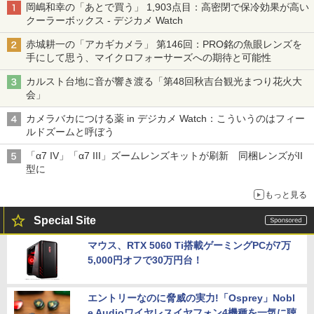
岡嶋和幸の「あとで買う」 1,903点目：高密閉で保冷効果が高い
クーラーボックス - デジカメ Watch
赤城耕一の「アカギカメラ」 第146回：PRO銘の魚眼レンズを
手にして思う、マイクロフォーサーズへの期待と可能性
カルスト台地に音が響き渡る「第48回秋吉台観光まつり花火大
会」
カメラバカにつける薬 in デジカメ Watch：こういうのはフィー
ルドズームと呼ぼう
「α7 IV」「α7 III」ズームレンズキットが刷新 同梱レンズがII
型に
もっと見る
Special Site
マウス、RTX 5060 Ti搭載ゲーミングPCが7万
5,000円オフで30万円台！
エントリーなのに脅威の実力!「Osprey」Nobl
e Audioワイヤレスイヤフォン4機種を一気に聴