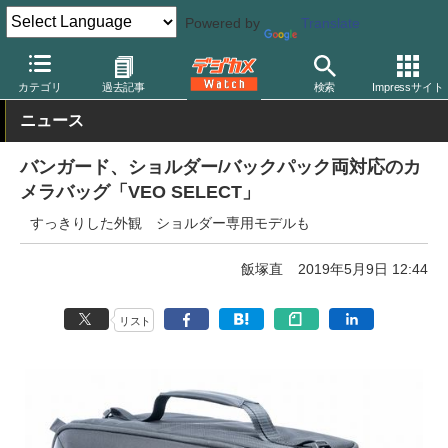
Powered by
Translate
デジカメ Watch
撮影用品
カメラバッグ
バンガード
カテゴリ
過去記事
検索
Impressサイト
ニュース
バンガード、ショルダー/バックパック両対応のカ
メラバッグ「VEO SELECT」
すっきりした外観 ショルダー専用モデルも
飯塚直
2019年5月9日 12:44
リスト