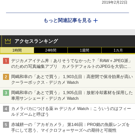
2019年2月22日
もっと関連記事を見る
アクセスランキング
1時間
24時間
1週間
1カ月
デジカメアイテム丼：ありそうでなかった？「RAW＋JPEG派」
のための写真編集アプリ カメラデフォルトのJPEGを大切にす
る「Filmator」
岡嶋和幸の「あとで買う」 1,903点目：高密閉で保冷効果が高い
クーラーボックス - デジカメ Watch
岡嶋和幸の「あとで買う」 1,905点目：放射冷却素材を採用した
車用サンシェード - デジカメ Watch
カメラバカにつける薬 in デジカメ Watch：こういうのはフィー
ルドズームと呼ぼう
赤城耕一の「アカギカメラ」 第146回：PRO銘の魚眼レンズを
手にして思う、マイクロフォーサーズへの期待と可能性