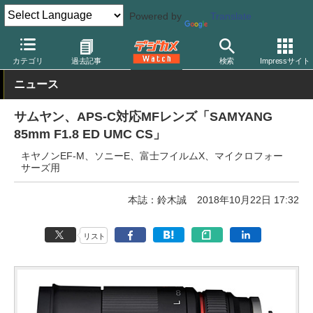
Powered by
Translate
デジカメ Watch
レンズ
交換レンズ
その他
カテゴリ
過去記事
検索
Impressサイト
ニュース
サムヤン、APS-C対応MFレンズ「SAMYANG
85mm F1.8 ED UMC CS」
キヤノンEF-M、ソニーE、富士フイルムX、マイクロフォー
サーズ用
本誌：鈴木誠
2018年10月22日 17:32
リスト