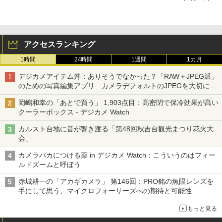
アクセスランキング
1時間
24時間
1週間
1カ月
デジカメアイテム丼：ありそうでなかった？「RAW＋JPEG派」
のための写真編集アプリ カメラデフォルトのJPEGを大切にす
る「Filmator」
岡嶋和幸の「あとで買う」 1,903点目：高密閉で保冷効果が高い
クーラーボックス - デジカメ Watch
カルスト台地に音が響き渡る「第48回秋吉台観光まつり花火大
会」
カメラバカにつける薬 in デジカメ Watch：こういうのはフィー
ルドズームと呼ぼう
赤城耕一の「アカギカメラ」 第146回：PRO銘の魚眼レンズを
手にして思う、マイクロフォーサーズへの期待と可能性
もっと見る