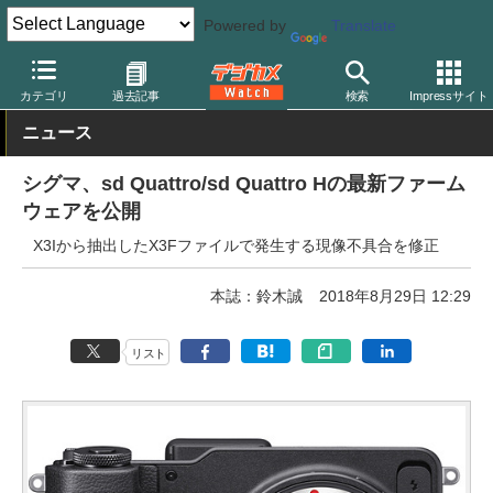
Powered by
Translate
デジカメ Watch
カメラ
ミラーレスカメラ
シグマ
カテゴリ
過去記事
検索
Impressサイト
ニュース
シグマ、sd Quattro/sd Quattro Hの最新ファーム
ウェアを公開
X3Iから抽出したX3Fファイルで発生する現像不具合を修正
本誌：鈴木誠
2018年8月29日 12:29
リスト