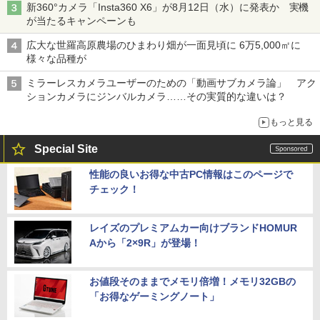
新360°カメラ「Insta360 X6」が8月12日（水）に発表か 実機
が当たるキャンペーンも
広大な世羅高原農場のひまわり畑が一面見頃に 6万5,000㎡に
様々な品種が
ミラーレスカメラユーザーのための「動画サブカメラ論」 アク
ションカメラにジンバルカメラ……その実質的な違いは？
もっと見る
Special Site
性能の良いお得な中古PC情報はこのページで
チェック！
レイズのプレミアムカー向けブランドHOMUR
Aから「2×9R」が登場！
お値段そのままでメモリ倍増！メモリ32GBの
「お得なゲーミングノート」