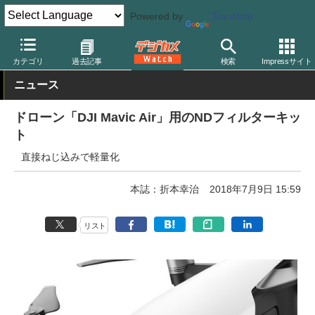
Powered by
Translate
デジカメ Watch
レンズ
レンズフィルター
ケンコー
カテゴリ
過去記事
検索
Impressサイト
ニュース
ドローン「DJI Mavic Air」用のNDフィルターキッ
ト
直接ねじ込みで軽量化
本誌：折本幸治
2018年7月9日 15:59
リスト