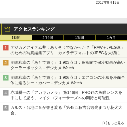
2017年9月19日
アクセスランキング
1時間
24時間
1週間
1カ月
デジカメアイテム丼：ありそうでなかった？「RAW＋JPEG派」
のための写真編集アプリ カメラデフォルトのJPEGを大切にす
る「Filmator」
岡嶋和幸の「あとで買う」 1,903点目：高密閉で保冷効果が高い
クーラーボックス - デジカメ Watch
岡嶋和幸の「あとで買う」 1,906点目：エアコンの冷風を座面全
体に送るシートカバー - デジカメ Watch
赤城耕一の「アカギカメラ」 第146回：PRO銘の魚眼レンズを
手にして思う、マイクロフォーサーズへの期待と可能性
カルスト台地に音が響き渡る「第48回秋吉台観光まつり花火大
会」
もっと見る