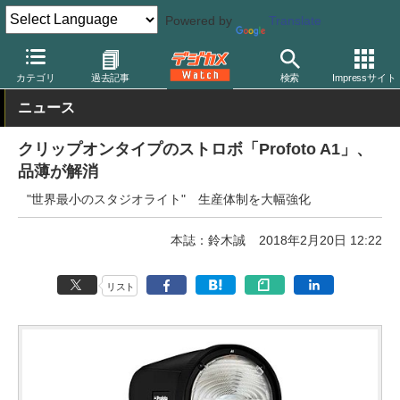
Powered by
Translate
デジカメ Watch
撮影用品
ストロボ（フラッシュ）
プロフォト
カテゴリ
過去記事
検索
Impressサイト
ニュース
クリップオンタイプのストロボ「Profoto A1」、
品薄が解消
"世界最小のスタジオライト" 生産体制を大幅強化
本誌：鈴木誠
2018年2月20日 12:22
リスト