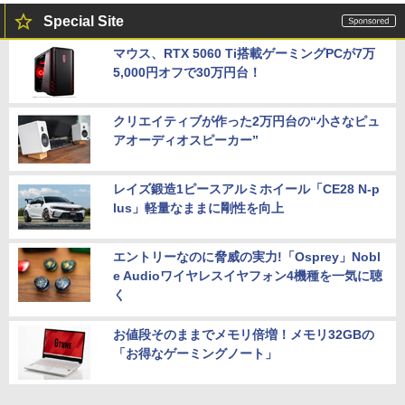
Special Site
マウス、RTX 5060 Ti搭載ゲーミングPCが7万
5,000円オフで30万円台！
クリエイティブが作った2万円台の“小さなピュ
アオーディオスピーカー”
レイズ鍛造1ピースアルミホイール「CE28 N-p
lus」軽量なままに剛性を向上
エントリーなのに脅威の実力!「Osprey」Nobl
e Audioワイヤレスイヤフォン4機種を一気に聴
く
お値段そのままでメモリ倍増！メモリ32GBの
「お得なゲーミングノート」