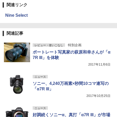
関連リンク
Nine Select
関連記事
特別企画
レビュー・使いこなし
ポートレート写真家の萩原和幸さんが「α
7R III」を体験
2017年11月6日
ニュース
ソニー、4,240万画素×秒間10コマ連写の
「α7R III」
2017年10月25日
ニュース
好調続くソニーα、真打「α7R III」が市場