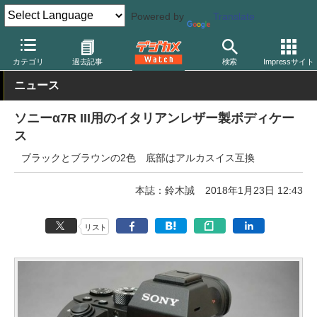
Powered by
Translate
デジカメ Watch
カメラ
ミラーレスカメラ
ソニー
カテゴリ
過去記事
検索
Impressサイト
ニュース
ソニーα7R III用のイタリアンレザー製ボディケー
ス
ブラックとブラウンの2色 底部はアルカスイス互換
本誌：鈴木誠
2018年1月23日 12:43
リスト