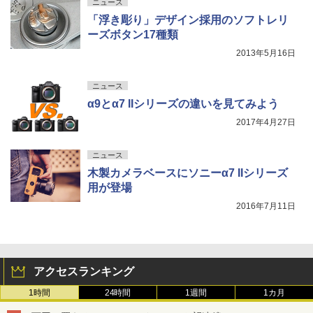
ニュース
「浮き彫り」デザイン採用のソフトレリ
ーズボタン17種類
2013年5月16日
ニュース
α9とα7 IIシリーズの違いを見てみよう
2017年4月27日
ニュース
木製カメラベースにソニーα7 IIシリーズ
用が登場
2016年7月11日
アクセスランキング
1時間
24時間
1週間
1カ月