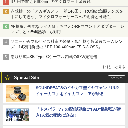
3万円で買える800mmのアクロマート望遠鏡
赤城耕一の「アカギカメラ」 第146回：PRO銘の魚眼レンズを
手にして思う、マイクロフォーサーズへの期待と可能性
AF撮影が可能なライカM→キヤノンRFマウントアダプター レ
ンズごとのExif記録にも対応
ソニーからフルサイズ対応の軽量・低価格な超望遠ズームレン
ズ 14万円前後の「FE 100-400mm F5.6-8 OSS」
巻取り式USB Type-Cケーブル内蔵の67W充電器
もっと見る
Special Site
SOUNDPEATSのイヤカフ型イヤフォン「UU2
イヤーカフ」をイヤカフマニアが語る
「ドスパラTV」の配信現場に“PAD”撮影班が潜
入!人気の秘訣に迫る!!