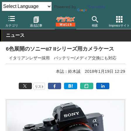
Powered by
Translate
デジカメ Watch
撮影用品
ボディケース
その他
カテゴリ
過去記事
検索
Impressサイト
ニュース
6色展開のソニーα7 IIシリーズ用カメラケース
イタリアンレザー採用 バッテリー/メディア交換にも対応
本誌：鈴木誠
2018年1月19日 12:29
リスト