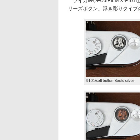
ライカMやFUJIFILM X-
リーズボタン。浮き彫りタイプ
9101/soft button Boots silver