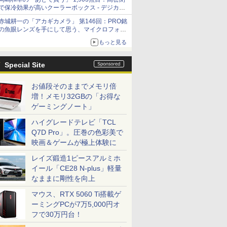
で保冷効果が高いクーラーボックス - デジカメ
Watch
赤城耕一の「アカギカメラ」 第146回：PRO銘
の魚眼レンズを手にして思う、マイクロフォー
サーズへの期待と可能性
もっと見る
Special Site
お値段そのままでメモリ倍
増！メモリ32GBの「お得な
ゲーミングノート」
ハイグレードテレビ「TCL
Q7D Pro」。圧巻の色彩美で
映画＆ゲームが極上体験に
レイズ鍛造1ピースアルミホ
イール「CE28 N-plus」軽量
なままに剛性を向上
マウス、RTX 5060 Ti搭載ゲ
ーミングPCが7万5,000円オ
フで30万円台！