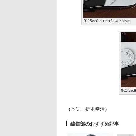
9115/soft button flower silver
9117/sof
（本誌：折本幸治）
編集部のおすすめ記事