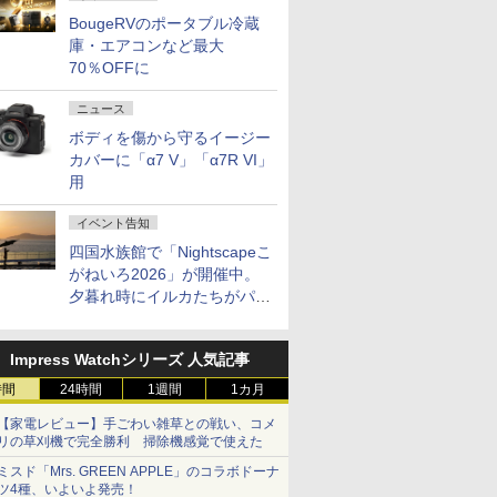
BougeRVのポータブル冷蔵
庫・エアコンなど最大
70％OFFに
ニュース
ボディを傷から守るイージー
カバーに「α7 V」「α7R VI」
用
イベント告知
四国水族館で「Nightscapeこ
がねいろ2026」が開催中。
夕暮れ時にイルカたちがパフ
ォーマンスを繰り広げる
Impress Watchシリーズ 人気記事
時間
24時間
1週間
1カ月
【家電レビュー】手ごわい雑草との戦い、コメ
リの草刈機で完全勝利 掃除機感覚で使えた
ミスド「Mrs. GREEN APPLE」のコラボドーナ
ツ4種、いよいよ発売！