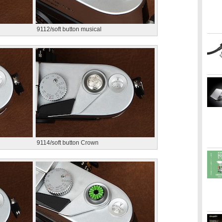
9112/soft button musical
9114/soft button Crown