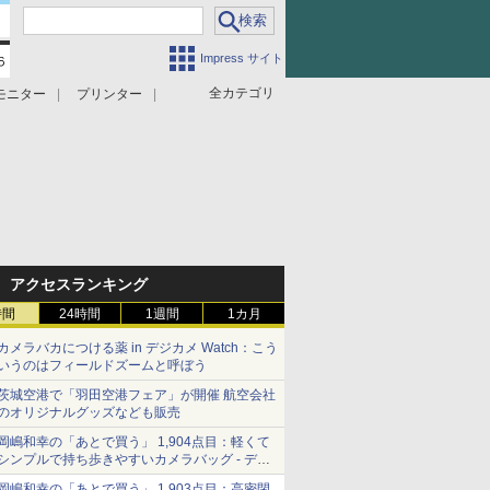
Impress サイト
全カテゴリ
モニター
プリンター
アクセスランキング
時間
24時間
1週間
1カ月
カメラバカにつける薬 in デジカメ Watch：こう
いうのはフィールドズームと呼ぼう
茨城空港で「羽田空港フェア」が開催 航空会社
のオリジナルグッズなども販売
岡嶋和幸の「あとで買う」 1,904点目：軽くて
シンプルで持ち歩きやすいカメラバッグ - デジ
カメ Watch
岡嶋和幸の「あとで買う」 1,903点目：高密閉