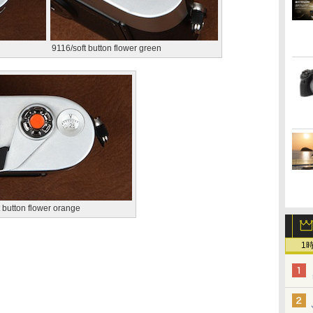
9116/soft button flower green
t button flower orange
1