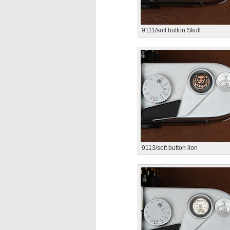
9111/soft button Skull
9113/soft button lion