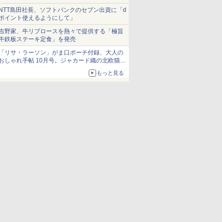
NTT島田社長、ソフトバンクのセブン出資に「d
ポイント使えるようにして」
吉野家、牛リブロースを熱々で提供する「極旨
牛鉄板ステーキ定食」を発売
「リサ・ラーソン」がま口ポーチ付録、大人の
おしゃれ手帖 10月号。ジャカード織の北欧猫デ
ザイン
もっと見る