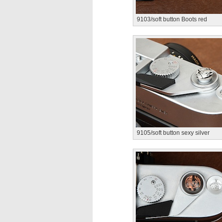
9103/soft button Boots red
9105/soft button sexy silver