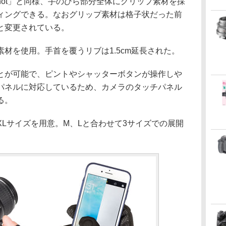
ot Shot」と同様、手のひら部分全体にグリップ素材を採
ィングできる。なおグリップ素材は格子状だった前
と変更されている。
材を使用。手首を覆うリブは1.5cm延長された。
とが可能で、ピントやシャッターボタンが操作しや
パネルに対応しているため、カメラのタッチパネル
る。
なかったXLサイズを用意。M、Lと合わせて3サイズでの展開