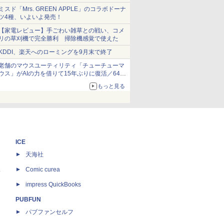
ショーツは1990円に
ミスド「Mrs. GREEN APPLE」のコラボドーナ
ツ4種、いよいよ発売！
【家電レビュー】手ごわい雑草との戦い、コメ
リの草刈機で完全勝利 掃除機感覚で使えた
KDDI、楽天へのローミングを9月末で終了
老舗のマウスユーティリティ「チューチューマ
ウス」がAIの力を借りて15年ぶりに復活／64bit
化、Windows 10/11、「Chrome」も走り回
もっと見る
る。復活記念で2026年末まで500円
ICE
天海社
ス
Comic curea
impress QuickBooks
PUBFUN
パブファンセルフ