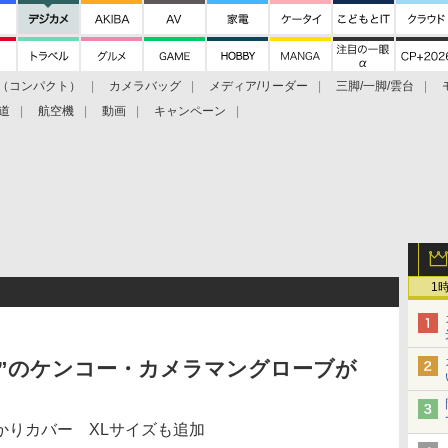
（コンパクト）
カメラバッグ
メディア/リーダー
三脚/一脚/雲台
道
航空機
動画
キャンペーン
1
”のケンコー・カメラマングローブが
かりカバー XLサイズも追加