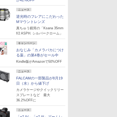
が42%OFF
ニュース
逆光時のフレアにこだわった
Mマウントレンズ
真ちゅう鏡筒の「Ksana 35mm
f/2 ASPH. シルバークローム」
キャンペーン
おなじみ「カメラバカにつけ
る薬」の第4巻がセール中
Kindle版がAmazonで50%OFF
ニュース
FALCAMの一部製品が8月19
日（水）から値下げ
カメラケージやクイックリリー
スプレートなど 最大
36.2%OFFに
ニュース
「α7 IV」「α7 III」ズームレ