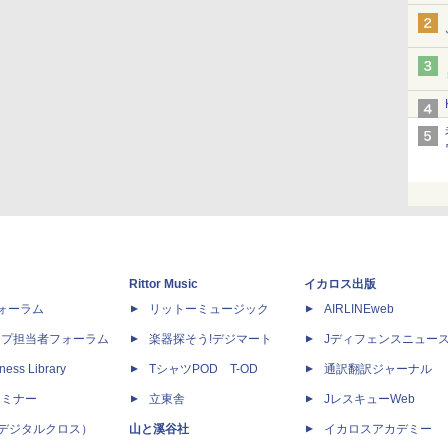
Rittor Music
イカロス出版
dフォーラム
リットーミュージック
AIRLINEweb
ップ担当者フォーラム
楽器探そう!デジマート
Jディフェンスニュー
ness Library
TシャツPOD T-OD
通訳翻訳ジャーナル
セミナー
立東舎
JレスキューWeb
 X（デジタルクロス）
山と溪谷社
イカロスアカデミー