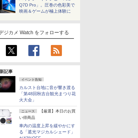
Q7D Pro」。圧巻の色彩美で
映画＆ゲームが極上体験に
デジカメ Watch をフォローする
新記事
イベント告知
カルスト台地に音が響き渡る
「第48回秋吉台観光まつり花
火大会」
【厳選】本日のお買
ニュース
い得商品
車内の温度上昇を緩やかにす
る「遮光マジカルシェード」