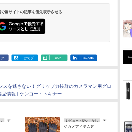
 検索で当サイトの記事を優先表示させる
ェア
はてブ
note
LinkedIn
ンスを逃さない！グリップ力抜群のカメラマン用グロ
| 新製品情報 | ケンコー・トキナー
デ
デ
し
レビュー・使いこなし
ジカメアイテム丼