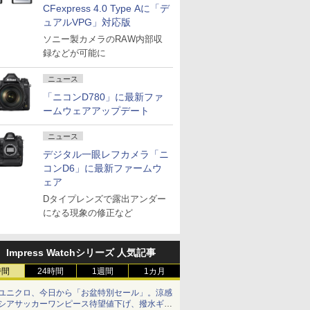
CFexpress 4.0 Type Aに「デ
ュアルVPG」対応版
ソニー製カメラのRAW内部収
録などが可能に
ニュース
「ニコンD780」に最新ファ
ームウェアアップデート
ニュース
デジタル一眼レフカメラ「ニ
コンD6」に最新ファームウ
ェア
Dタイプレンズで露出アンダー
になる現象の修正など
Impress Watchシリーズ 人気記事
時間
24時間
1週間
1カ月
ユニクロ、今日から「お盆特別セール」。涼感
シアサッカーワンピース待望値下げ、撥水ギア