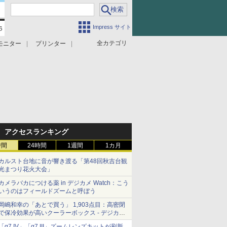
Impress サイト
全カテゴリ
モニター
プリンター
アクセスランキング
時間
24時間
1週間
1カ月
カルスト台地に音が響き渡る「第48回秋吉台観
光まつり花火大会」
カメラバカにつける薬 in デジカメ Watch：こう
いうのはフィールドズームと呼ぼう
岡嶋和幸の「あとで買う」 1,903点目：高密閉
で保冷効果が高いクーラーボックス - デジカメ
Watch
「α7 IV」「α7 III」ズームレンズキットが刷新