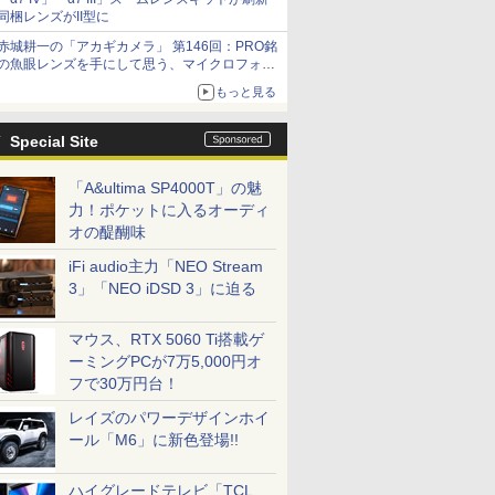
同梱レンズがII型に
赤城耕一の「アカギカメラ」 第146回：PRO銘
の魚眼レンズを手にして思う、マイクロフォー
サーズへの期待と可能性
もっと見る
Special Site
「A&ultima SP4000T」の魅
力！ポケットに入るオーディ
オの醍醐味
iFi audio主力「NEO Stream
3」「NEO iDSD 3」に迫る
マウス、RTX 5060 Ti搭載ゲ
ーミングPCが7万5,000円オ
フで30万円台！
レイズのパワーデザインホイ
ール「M6」に新色登場!!
ハイグレードテレビ「TCL