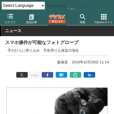
Powered by
Translate
デジカメ Watch
撮影用品
カテゴリ
過去記事
検索
Impressサイト
ニュース
スマホ操作が可能なフォトグローブ
手のひらに滑り止め 手首周りも保温力強化
飯塚直
2018年10月29日 11:14
リスト