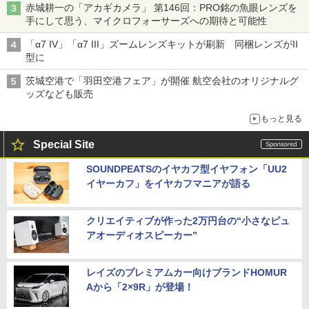
赤城耕一の「アカギカメラ」 第146回：PRO銘の魚眼レンズを
手にして思う、マイクロフォーサーズへの期待と可能性
「α7 IV」「α7 III」ズームレンズキットが刷新 同梱レンズがII
型に
茨城空港で「羽田空港フェア」が開催 航空会社のオリジナルグ
ッズなども販売
もっと見る
Special Site
SOUNDPEATSのイヤカフ型イヤフォン「UU2
イヤーカフ」をイヤカフマニアが語る
クリエイティブが作った2万円台の“小さなピュ
アオーディオスピーカー”
レイズのプレミアムカー向けブランドHOMUR
Aから「2×9R」が登場！