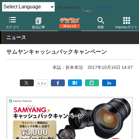
Powered by
Translate
デジカメ Watch
レンズ
交換レンズ
その他
カテゴリ
過去記事
検索
Impressサイト
ニュース
サムヤンキャッシュバックキャンペーン
本誌：折本幸治
2017年10月16日 14:07
リスト