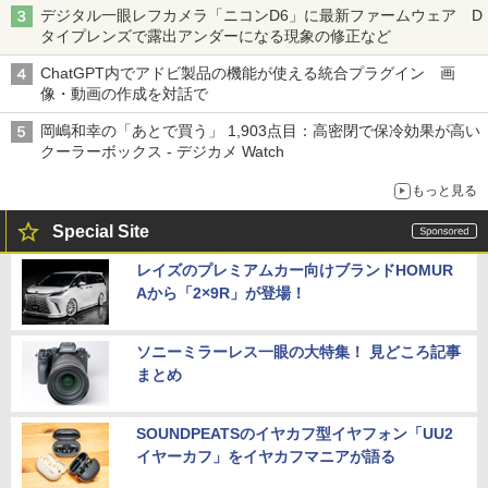
デジタル一眼レフカメラ「ニコンD6」に最新ファームウェア D
タイプレンズで露出アンダーになる現象の修正など
ChatGPT内でアドビ製品の機能が使える統合プラグイン 画
像・動画の作成を対話で
岡嶋和幸の「あとで買う」 1,903点目：高密閉で保冷効果が高い
クーラーボックス - デジカメ Watch
もっと見る
Special Site
レイズのプレミアムカー向けブランドHOMUR
Aから「2×9R」が登場！
ソニーミラーレス一眼の大特集！ 見どころ記事
まとめ
SOUNDPEATSのイヤカフ型イヤフォン「UU2
イヤーカフ」をイヤカフマニアが語る