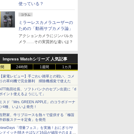
使っている？
コラム
ミラーレスカメラユーザーの
ための「動画サブカメラ論」
アクションカメラにジンバルカ
メラ……その実質的な違いは？
Impress Watchシリーズ 人気記事
時間
24時間
1週間
1カ月
【家電レビュー】手ごわい雑草との戦い、コメ
リの草刈機で完全勝利 掃除機感覚で使えた
NTT島田社長、ソフトバンクのセブン出資に「d
ポイント使えるようにして」
ミスド「Mrs. GREEN APPLE」のコラボドーナ
ツ4種、いよいよ発売！
吉野家、牛リブロースを熱々で提供する「極旨
牛鉄板ステーキ定食」を発売
NewDays「増量フェス」を実施！おにぎり/サ
ンドイッチ/焼きそばなど16品が値段そのままで