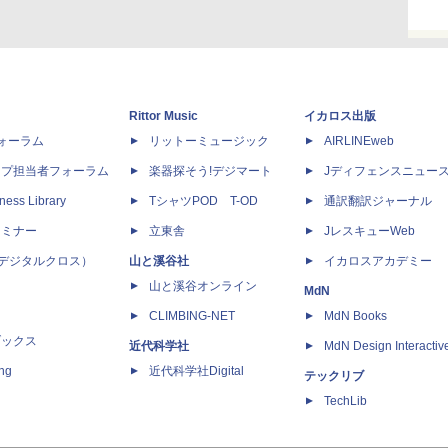
Rittor Music
イカロス出版
dフォーラム
リットーミュージック
AIRLINEweb
ップ担当者フォーラム
楽器探そう!デジマート
Jディフェンスニュー
ness Library
TシャツPOD T-OD
通訳翻訳ジャーナル
セミナー
立東舎
JレスキューWeb
 X（デジタルクロス）
山と溪谷社
イカロスアカデミー
山と溪谷オンライン
MdN
CLIMBING-NET
MdN Books
ブックス
近代科学社
MdN Design Interactiv
ing
近代科学社Digital
テックリブ
TechLib