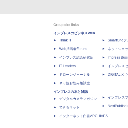
Group site links
インプレスのビジネスWeb
Think IT
SmartGri
Web担当者Forum
ネットショ
インプレス総合研究所
Impress Busi
IT Leaders
インプレス
ドローンジャーナル
DIGITAL
ネッ担お悩み相談室
インプレスの本と雑誌
インプレス
デジタルカメラマガジン
NextPublish
できるネット
インターネット白書ARCHIVES