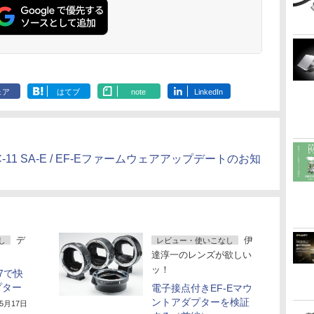
ェア
はてブ
note
LinkedIn
 MC-11 SA-E / EF-Eファームウェアアップデートのお知
デ
伊
し
レビュー・使いこなし
達淳一のレンズが欲しい
ッ！
7で快
プター
電子接点付きEF-Eマウ
ントアダプターを検証
年5月17日