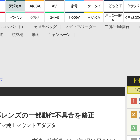
（コンパクト）
カメラバッグ
メディア/リーダー
三脚/一脚/雲台
道
航空機
動画
キャンペーン
マ
1
対応レンズの一部動作不具合を修正
グマ純正マウントアダプター