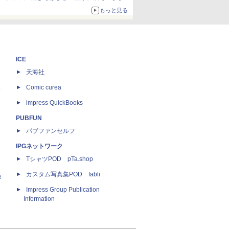
ボリュームアップ
もっと見る
ICE
天海社
ス
Comic curea
impress QuickBooks
PUBFUN
パブファンセルフ
IPGネットワーク
TシャツPOD pTa.shop
カスタム写真集POD fabli
e
Impress Group Publication
Information