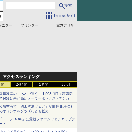
Impress サイト
全カテゴリ
モニター
プリンター
アクセスランキング
時間
24時間
1週間
1カ月
岡嶋和幸の「あとで買う」 1,903点目：高密閉
で保冷効果が高いクーラーボックス - デジカメ
Watch
茨城空港で「羽田空港フェア」が開催 航空会社
のオリジナルグッズなども販売
「ニコンD780」に最新ファームウェアアップデ
ート
Vlogカメラから“コンパクトシネマカメラ”へ…