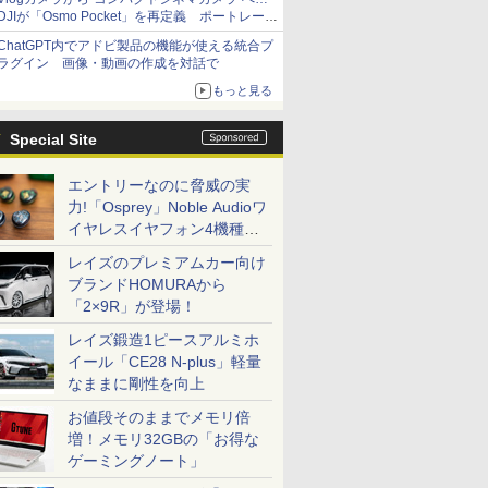
DJIが「Osmo Pocket」を再定義 ポートレート
重視の映像設計に
ChatGPT内でアドビ製品の機能が使える統合プ
ラグイン 画像・動画の作成を対話で
もっと見る
Special Site
エントリーなのに脅威の実
力!「Osprey」Noble Audioワ
イヤレスイヤフォン4機種を
一気に聴く
レイズのプレミアムカー向け
ブランドHOMURAから
「2×9R」が登場！
レイズ鍛造1ピースアルミホ
イール「CE28 N-plus」軽量
なままに剛性を向上
お値段そのままでメモリ倍
増！メモリ32GBの「お得な
ゲーミングノート」