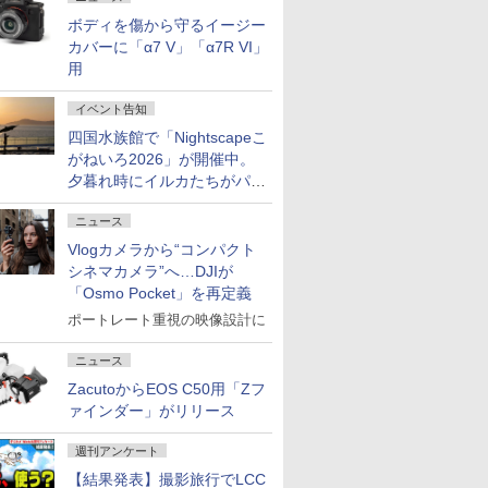
ボディを傷から守るイージー
カバーに「α7 V」「α7R VI」
用
イベント告知
四国水族館で「Nightscapeこ
がねいろ2026」が開催中。
夕暮れ時にイルカたちがパフ
ォーマンスを繰り広げる
ニュース
Vlogカメラから“コンパクト
シネマカメラ”へ…DJIが
「Osmo Pocket」を再定義
ポートレート重視の映像設計に
ニュース
ZacutoからEOS C50用「Zフ
ァインダー」がリリース
週刊アンケート
【結果発表】撮影旅行でLCC