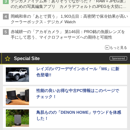
デジカメアイテム丼：ありそうでなかった？「RAW＋JPEG派」
のための写真編集アプリ カメラデフォルトのJPEGを大切にす
る「Filmator」
岡嶋和幸の「あとで買う」 1,903点目：高密閉で保冷効果が高い
クーラーボックス - デジカメ Watch
赤城耕一の「アカギカメラ」 第146回：PRO銘の魚眼レンズを
手にして思う、マイクロフォーサーズへの期待と可能性
もっと見る
Special Site
レイズのパワーデザインホイール「M6」に新
色登場!!
性能の良いお得な中古PC情報はこのページで
チェック！
鳥肌ものの「DENON HOME」サウンドを体感
した！