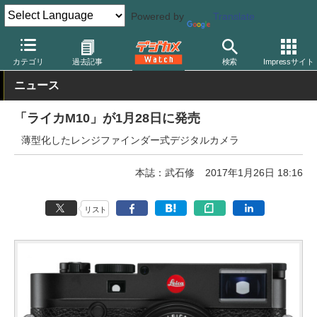
Powered by
Translate
デジカメ Watch
カメラ
レンジファインダーカメラ
ライカ
カテゴリ
過去記事
検索
Impressサイト
ニュース
「ライカM10」が1月28日に発売
薄型化したレンジファインダー式デジタルカメラ
本誌：武石修
2017年1月26日 18:16
リスト