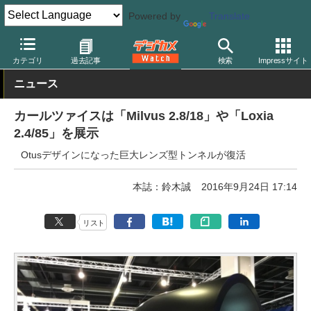
Powered by
Translate
デジカメ Watch
イベント
フォトキナ
2016
カテゴリ
過去記事
検索
Impressサイト
ニュース
カールツァイスは「Milvus 2.8/18」や「Loxia
2.4/85」を展示
Otusデザインになった巨大レンズ型トンネルが復活
本誌：鈴木誠
2016年9月24日 17:14
リスト