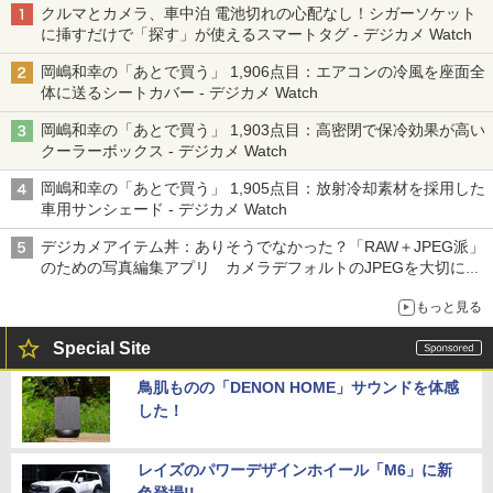
クルマとカメラ、車中泊 電池切れの心配なし！シガーソケット
に挿すだけで「探す」が使えるスマートタグ - デジカメ Watch
岡嶋和幸の「あとで買う」 1,906点目：エアコンの冷風を座面全
体に送るシートカバー - デジカメ Watch
岡嶋和幸の「あとで買う」 1,903点目：高密閉で保冷効果が高い
クーラーボックス - デジカメ Watch
岡嶋和幸の「あとで買う」 1,905点目：放射冷却素材を採用した
車用サンシェード - デジカメ Watch
デジカメアイテム丼：ありそうでなかった？「RAW＋JPEG派」
のための写真編集アプリ カメラデフォルトのJPEGを大切にす
る「Filmator」
もっと見る
Special Site
鳥肌ものの「DENON HOME」サウンドを体感
した！
レイズのパワーデザインホイール「M6」に新