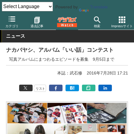
Powered by
Translate
デジカメ Watch
業界動向
企業
カテゴリ
過去記事
検索
Impressサイト
ニュース
ナカバヤシ、アルバム「いい話」コンテスト
写真アルバムにまつわるエピソードを募集 9月5日まで
本誌：武石修
2016年7月28日 17:21
リスト