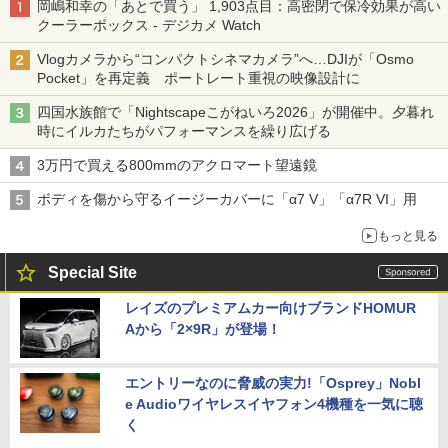
岡嶋和幸の「あとで買う」 1,903点目：高密閉で保冷効果が高い
クーラーボックス - デジカメ Watch
Vlogカメラから“コンパクトシネマカメラ”へ…DJIが「Osmo
Pocket」を再定義 ポートレート重視の映像設計に
四国水族館で「Nightscapeこがねいろ2026」が開催中。夕暮れ
時にイルカたちがパフォーマンスを繰り広げる
3万円で買える800mmのアクロマート望遠鏡
ボディを傷から守るイージーカバーに「α7 V」「α7R VI」用
もっと見る
Special Site
レイズのプレミアムカー向けブランドHOMUR
Aから「2×9R」が登場！
エントリーなのに脅威の実力!「Osprey」Nobl
e Audioワイヤレスイヤフォン4機種を一気に聴
く