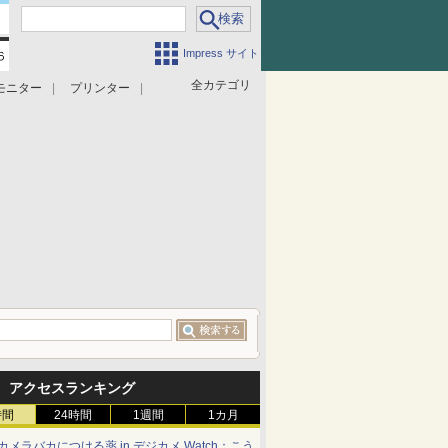
Impress サイト
全カテゴリ
モニター
プリンター
アクセスランキング
時間
24時間
1週間
1カ月
カメラバカにつける薬 in デジカメ Watch：こう