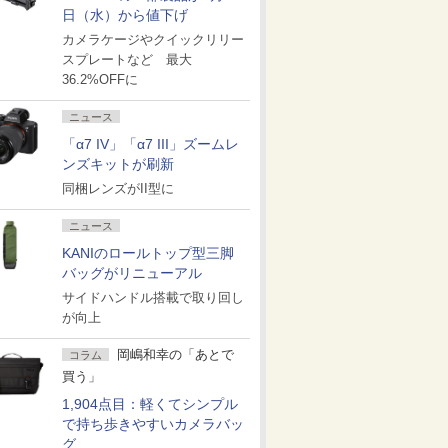
日（水）から値下げ
カメラケージやクイックリリー
スプレートなど 最大
36.2%OFFに
ニュース
「α7 IV」「α7 III」ズームレ
ンズキットが刷新
同梱レンズがII型に
ニュース
KANIのロールトップ型三脚
バッグがリニューアル
サイドハンドル搭載で取り回し
が向上
岡嶋和幸の「あとで
コラム
買う」
1,904点目：軽くてシンプル
で持ち歩きやすいカメラバッ
グ