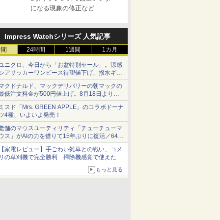
になる現象の修正など
Impress Watchシリーズ 人気記事
時間
24時間
1週間
1カ月
ユニクロ、今日から「お盆特別セール」。涼感
シアサッカーワンピース待望値下げ、撥水ギア
ショーツは1990円に
マクドナルド、マックデリバリーの朝マックの
最低注文料金が500円値上げ。8月18日より
1,500円から受付
ミスド「Mrs. GREEN APPLE」のコラボドーナ
ツ4種、いよいよ発売！
老舗のマウスユーティリティ「チューチューマ
ウス」がAIの力を借りて15年ぶりに復活／64bit
化、Windows 10/11、「Chrome」も走り回
【家電レビュー】手ごわい雑草との戦い、コメ
る。復活記念で2026年末まで500円
リの草刈機で完全勝利 掃除機感覚で使えた
もっと見る