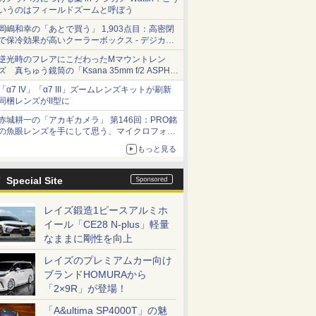
いうのはフィールドズームと呼ぼう
岡嶋和幸の「あとで買う」 1,903点目：高密閉
で保冷効果が高いクーラーボックス - デジカメ
Watch
逆光時のフレアにこだわったMマウントレン
ズ 真ちゅう鏡筒の「Ksana 35mm f/2 ASPH.
シルバークローム」
「α7 IV」「α7 III」ズームレンズキットが刷新
同梱レンズがII型に
赤城耕一の「アカギカメラ」 第146回：PRO銘
の魚眼レンズを手にして思う、マイクロフォー
サーズへの期待と可能性
もっと見る
Special Site
レイズ鍛造1ピースアルミホ
イール「CE28 N-plus」軽量
なままに剛性を向上
レイズのプレミアムカー向け
ブランドHOMURAから
「2×9R」が登場！
「A&ultima SP4000T」の魅