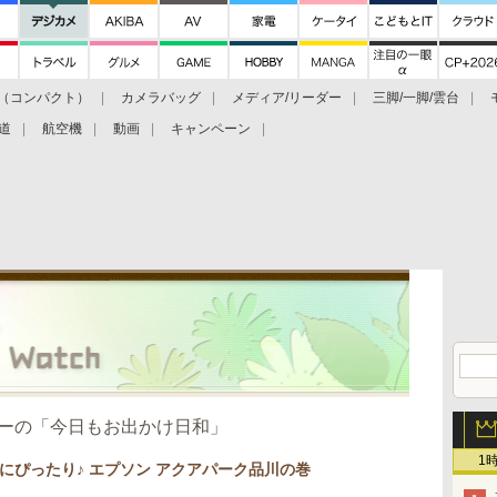
（コンパクト）
カメラバッグ
メディア/リーダー
三脚/一脚/雲台
道
航空機
動画
キャンペーン
ーの「今日もお出かけ日和」
1
にぴったり♪ エプソン アクアパーク品川の巻