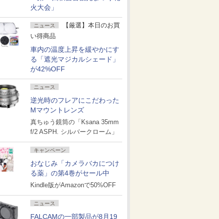
火大会」
【厳選】本日のお買
ニュース
い得商品
車内の温度上昇を緩やかにす
る「遮光マジカルシェード」
が42%OFF
ニュース
逆光時のフレアにこだわった
Mマウントレンズ
真ちゅう鏡筒の「Ksana 35mm
f/2 ASPH. シルバークローム」
キャンペーン
おなじみ「カメラバカにつけ
る薬」の第4巻がセール中
Kindle版がAmazonで50%OFF
ニュース
FALCAMの一部製品が8月19