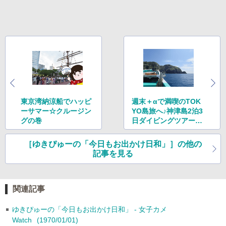
東京湾納涼船でハッピ
週末＋αで満喫のTOK
ーサマー☆クルージン
YO島旅へ♪神津島2泊3
グの巻
日ダイビングツアーの
巻
［ゆきぴゅーの「今日もお出かけ日和」］の他の
記事を見る
関連記事
ゆきぴゅーの「今日もお出かけ日和」 - 女子カメ
Watch
(1970/01/01)