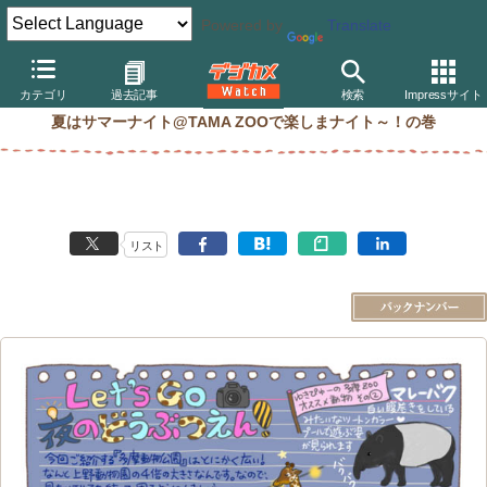
Powered by
Translate
ゆきぴゅーの「今日もお出かけ日和」
カテゴリ
過去記事
検索
Impressサイト
夏はサマーナイト@TAMA ZOOで楽しまナイト～！の巻
リスト