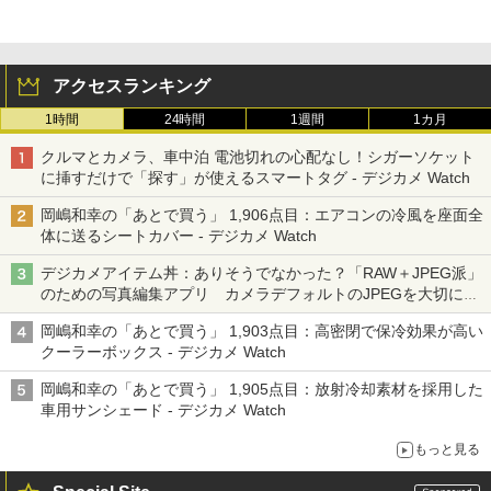
アクセスランキング
1時間
24時間
1週間
1カ月
クルマとカメラ、車中泊 電池切れの心配なし！シガーソケット
に挿すだけで「探す」が使えるスマートタグ - デジカメ Watch
岡嶋和幸の「あとで買う」 1,906点目：エアコンの冷風を座面全
体に送るシートカバー - デジカメ Watch
デジカメアイテム丼：ありそうでなかった？「RAW＋JPEG派」
のための写真編集アプリ カメラデフォルトのJPEGを大切にす
る「Filmator」
岡嶋和幸の「あとで買う」 1,903点目：高密閉で保冷効果が高い
クーラーボックス - デジカメ Watch
岡嶋和幸の「あとで買う」 1,905点目：放射冷却素材を採用した
車用サンシェード - デジカメ Watch
もっと見る