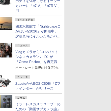
ボディを傷から守るイージー
カバーに「α7 V」「α7R VI」
用
イベント告知
四国水族館で「Nightscapeこ
がねいろ2026」が開催中。
夕暮れ時にイルカたちがパフ
ォーマンスを繰り広げる
ニュース
Vlogカメラから“コンパクト
シネマカメラ”へ…DJIが
「Osmo Pocket」を再定義
ポートレート重視の映像設計に
ニュース
ZacutoからEOS C50用「Zフ
ァインダー」がリリース
コラム
ミラーレスカメラユーザーの
ための「動画サブカメラ論」