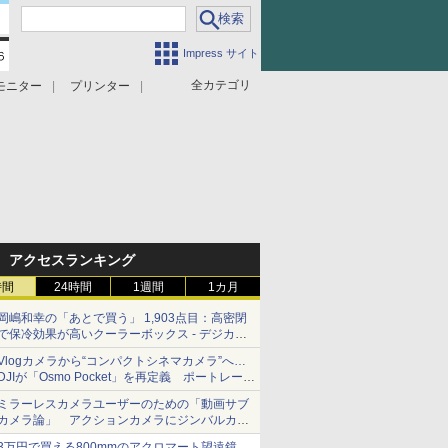
Impress サイト
全カテゴリ
モニター
プリンター
アクセスランキング
時間
24時間
1週間
1カ月
岡嶋和幸の「あとで買う」 1,903点目：高密閉
で保冷効果が高いクーラーボックス - デジカメ
Watch
Vlogカメラから“コンパクトシネマカメラ”へ…
DJIが「Osmo Pocket」を再定義 ポートレート
重視の映像設計に
ミラーレスカメラユーザーのための「動画サブ
カメラ論」 アクションカメラにジンバルカメ
ラ……その実質的な違いは？
3万円で買える800mmのアクロマート望遠鏡