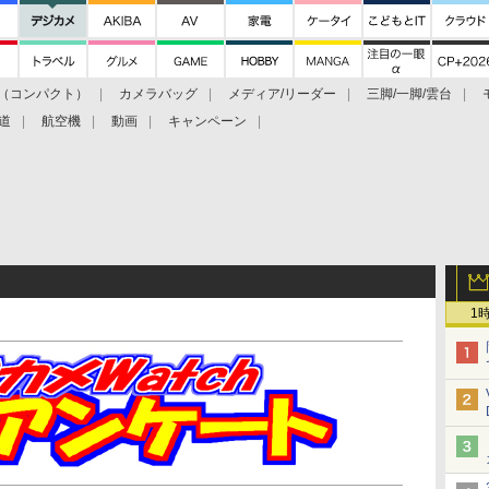
（コンパクト）
カメラバッグ
メディア/リーダー
三脚/一脚/雲台
道
航空機
動画
キャンペーン
1