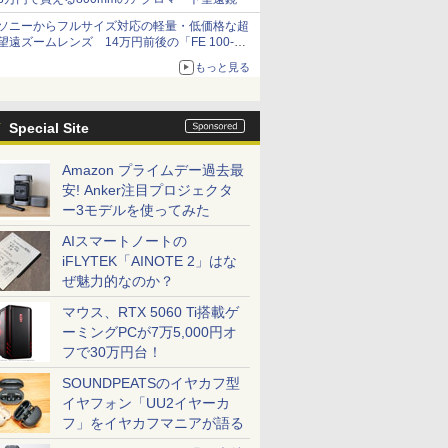
ソニーからフルサイズ対応の軽量・低価格な超
望遠ズームレンズ 14万円前後の「FE 100-
400mm F5.6-8 OSS」
もっと見る
Special Site
Amazon プライムデー過去最
安! Anker注目プロジェクタ
ー3モデルを使ってみた
AIスマートノートの
iFLYTEK「AINOTE 2」はな
ぜ魅力的なのか？
マウス、RTX 5060 Ti搭載ゲ
ーミングPCが7万5,000円オ
フで30万円台！
SOUNDPEATSのイヤカフ型
イヤフォン「UU2イヤーカ
フ」をイヤカフマニアが語る