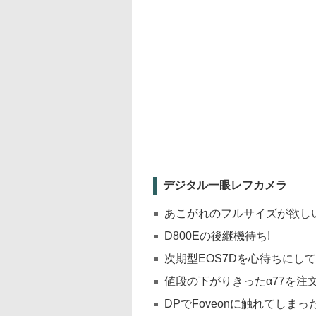
デジタル一眼レフカメラ
あこがれのフルサイズが欲し
D800Eの後継機待ち!
次期型EOS7Dを心待ちにし
値段の下がりきったα77を注
DPでFoveonに触れてしま