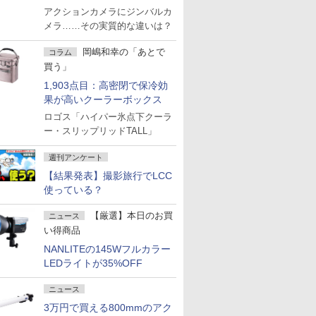
アクションカメラにジンバルカ
メラ……その実質的な違いは？
岡嶋和幸の「あとで
コラム
買う」
1,903点目：高密閉で保冷効
果が高いクーラーボックス
ロゴス「ハイパー氷点下クーラ
ー・スリップリッドTALL」
週刊アンケート
【結果発表】撮影旅行でLCC
使っている？
【厳選】本日のお買
ニュース
い得商品
NANLITEの145Wフルカラー
LEDライトが35%OFF
ニュース
3万円で買える800mmのアク