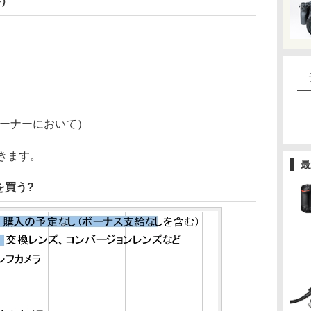
答）
コーナーにおいて）
きます。
最
を買う?