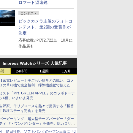
ロマート望遠鏡
コンテスト
ビックカメラ主催のフォトコ
ンテスト、第2回の受賞作が
決定
応募総数が4万2,722点 10月に
作品展も
Impress Watchシリーズ 人気記事
時間
24時間
1週間
1カ月
【家電レビュー】手ごわい雑草との戦い、コメ
リの草刈機で完全勝利 掃除機感覚で使えた
ミスド「Mrs. GREEN APPLE」のコラボドーナ
ツ4種、いよいよ発売！
吉野家、牛リブロースを熱々で提供する「極旨
牛鉄板ステーキ定食」を発売
バーガーキング、超大型チーズバーガー「ダー
ティ ザ・ワンパウンダー」を発売。総カロリー
約1656kcal、総重量約527g！
NTT島田社長、ソフトバンクのセブン出資に「d